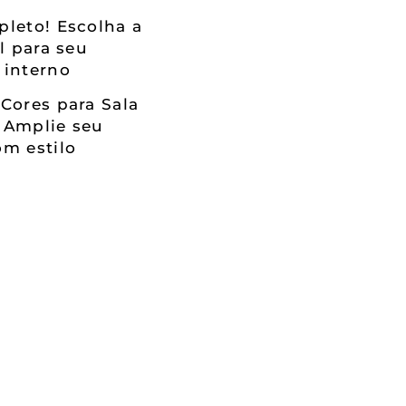
leto! Escolha a
al para seu
 interno
Cores para Sala
 Amplie seu
m estilo