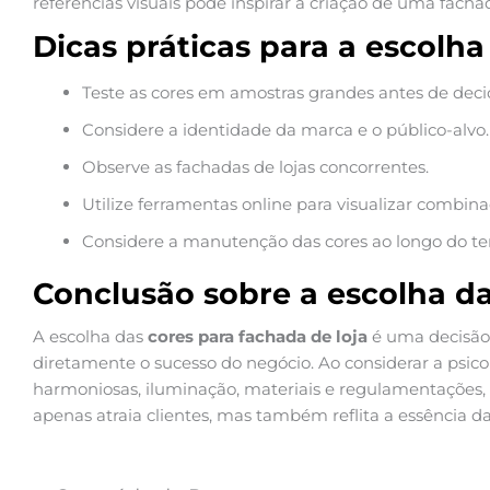
referências visuais pode inspirar a criação de uma facha
Dicas práticas para a escolha
Teste as cores em amostras grandes antes de decid
Considere a identidade da marca e o público-alvo.
Observe as fachadas de lojas concorrentes.
Utilize ferramentas online para visualizar combina
Considere a manutenção das cores ao longo do t
Conclusão sobre a escolha da
A escolha das
cores para fachada de loja
é uma decisão
diretamente o sucesso do negócio. Ao considerar a psic
harmoniosas, iluminação, materiais e regulamentações, 
apenas atraia clientes, mas também reflita a essência d