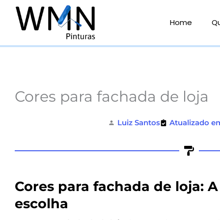
Ir
para
Home
Q
o
conteúdo
Cores para fachada de loja
Luiz Santos
Atualizado e
Cores para fachada de loja: 
escolha