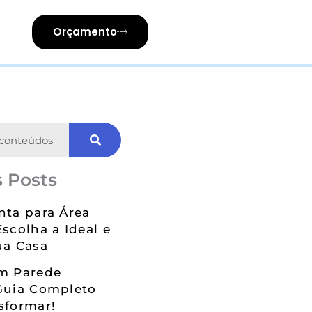
Orçamento
 Posts
nta para Área
Escolha a Ideal e
ua Casa
em Parede
Guia Completo
sformar!