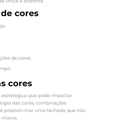
da única e atraente.
 de cores
ir.
ções de cores.
empo.
s cores
 estratégica que pode impactar
ologia das cores, combinações
é possível criar uma fachada que não
a marca.