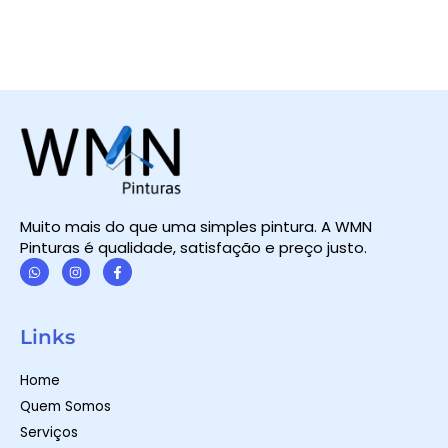
Muito mais do que uma simples pintura. A WMN
Pinturas é qualidade, satisfação e preço justo.
W
I
F
h
n
a
a
s
c
t
t
e
Links
s
a
b
a
g
o
p
r
o
Home
p
a
k
m
-
Quem Somos
f
Serviços