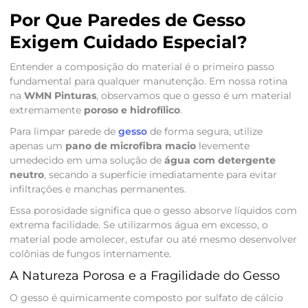
Por Que Paredes de Gesso
Exigem Cuidado Especial?
Entender a composição do material é o primeiro passo
fundamental para qualquer manutenção. Em nossa rotina
na
WMN Pinturas
, observamos que o gesso é um material
extremamente
poroso e hidrofílico
.
Para limpar parede de
gesso
de forma segura, utilize
apenas um
pano de microfibra macio
levemente
umedecido em uma solução de
água com detergente
neutro
, secando a superfície imediatamente para evitar
infiltrações e manchas permanentes.
Essa porosidade significa que o gesso absorve líquidos com
extrema facilidade. Se utilizarmos água em excesso, o
material pode amolecer, estufar ou até mesmo desenvolver
colônias de fungos internamente.
A Natureza Porosa e a Fragilidade do Gesso
O gesso é quimicamente composto por sulfato de cálcio