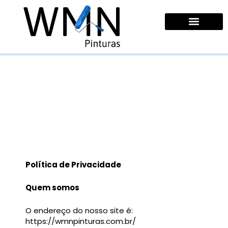
Ir
para
o
conteúdo
Quem Somos
Política de Privacidade
Política de Privacidade
Quem somos
O endereço do nosso site é:
https://wmnpinturas.com.br/