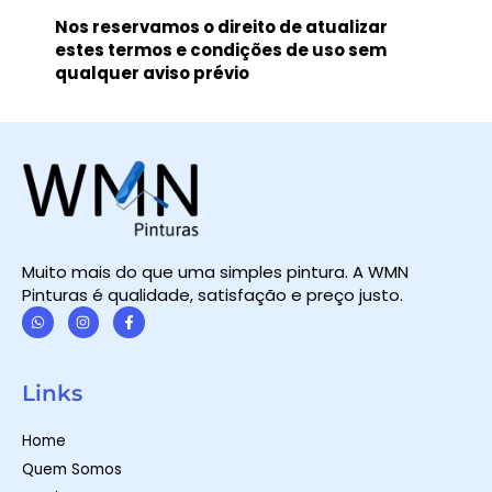
Nos reservamos o direito de atualizar
estes termos e condições de uso sem
qualquer aviso prévio
Muito mais do que uma simples pintura. A WMN
Pinturas é qualidade, satisfação e preço justo.
W
I
F
h
n
a
a
s
c
t
t
e
Links
s
a
b
a
g
o
p
r
o
Home
p
a
k
m
-
Quem Somos
f