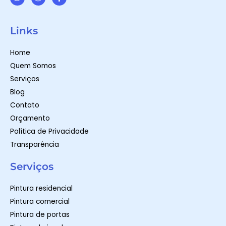
W
I
F
h
n
a
a
s
c
t
t
e
Links
s
a
b
a
g
o
p
r
o
Home
p
a
k
m
-
Quem Somos
f
Serviços
Blog
Contato
Orçamento
Política de Privacidade
Transparência
Serviços
Pintura residencial
Pintura comercial
Pintura de portas