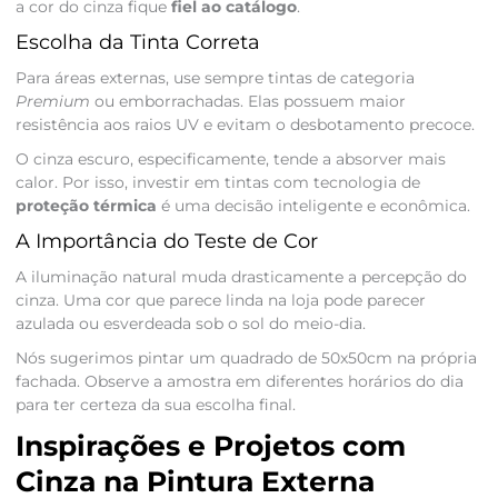
a cor do cinza fique
fiel ao catálogo
.
Escolha da Tinta Correta
Para áreas externas, use sempre tintas de categoria
Premium
ou emborrachadas. Elas possuem maior
resistência aos raios UV e evitam o desbotamento precoce.
O cinza escuro, especificamente, tende a absorver mais
calor. Por isso, investir em tintas com tecnologia de
proteção térmica
é uma decisão inteligente e econômica.
A Importância do Teste de Cor
A iluminação natural muda drasticamente a percepção do
cinza. Uma cor que parece linda na loja pode parecer
azulada ou esverdeada sob o sol do meio-dia.
Nós sugerimos pintar um quadrado de 50x50cm na própria
fachada. Observe a amostra em diferentes horários do dia
para ter certeza da sua escolha final.
Inspirações e Projetos com
Cinza na Pintura Externa