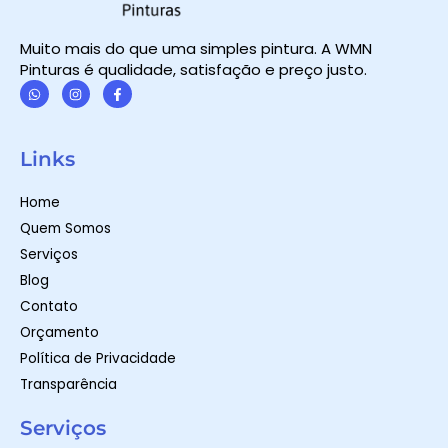
Muito mais do que uma simples pintura. A WMN
Pinturas é qualidade, satisfação e preço justo.
W
I
F
h
n
a
a
s
c
t
t
e
Links
s
a
b
a
g
o
p
r
o
Home
p
a
k
m
-
Quem Somos
f
Serviços
Blog
Contato
Orçamento
Política de Privacidade
Transparência
Serviços