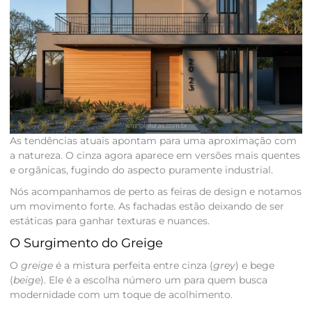
As tendências atuais apontam para uma aproximação com
a natureza. O cinza agora aparece em versões mais quentes
e orgânicas, fugindo do aspecto puramente industrial.
Nós acompanhamos de perto as feiras de design e notamos
um movimento forte. As fachadas estão deixando de ser
estáticas para ganhar texturas e nuances.
O Surgimento do Greige
O
greige
é a mistura perfeita entre cinza (
grey
) e bege
(
beige
). Ele é a escolha número um para quem busca
modernidade com um toque de acolhimento.