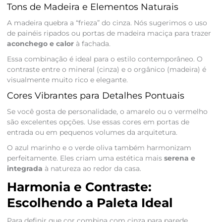
Tons de Madeira e Elementos Naturais
A madeira quebra a “frieza” do cinza. Nós sugerimos o uso
de painéis ripados ou portas de madeira maciça para trazer
aconchego e calor
à fachada.
Essa combinação é ideal para o estilo contemporâneo. O
contraste entre o mineral (cinza) e o orgânico (madeira) é
visualmente muito rico e elegante.
Cores Vibrantes para Detalhes Pontuais
Se você gosta de personalidade, o amarelo ou o vermelho
são excelentes opções. Use essas cores em portas de
entrada ou em pequenos volumes da arquitetura.
O azul marinho e o verde oliva também harmonizam
perfeitamente. Eles criam uma estética mais
serena e
integrada
à natureza ao redor da casa.
Harmonia e Contraste:
Escolhendo a Paleta Ideal
Para definir que cor combina com cinza para parede