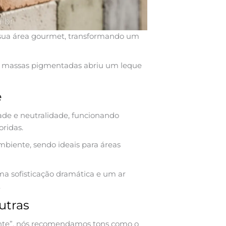
da sua área gourmet, transformando um
das massas pigmentadas abriu um leque
e
ade e neutralidade, funcionando
ridas.
ambiente, sendo ideais para áreas
ma sofisticação dramática e um ar
.
utras
nte”, nós recomendamos tons como o