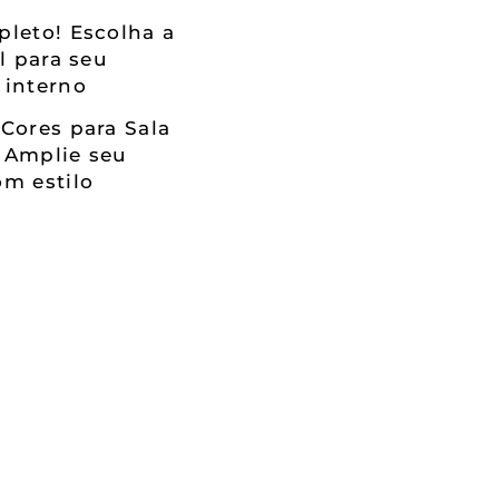
leto! Escolha a
al para seu
 interno
Cores para Sala
 Amplie seu
m estilo