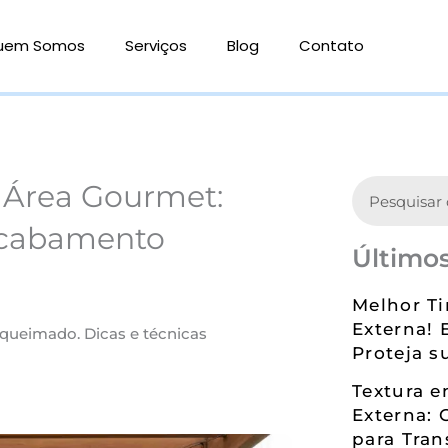
uem Somos
Serviços
Blog
Contato
Search
Área Gourmet:
Acabamento
Últimos
Melhor Ti
Externa! 
queimado. Dicas e técnicas
Proteja s
Textura 
Externa: 
para Tran