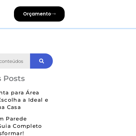
Orçamento
 Posts
nta para Área
Escolha a Ideal e
ua Casa
em Parede
Guia Completo
sformar!