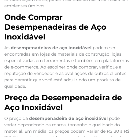
ambientes úmidos.
Onde Comprar
Desempenadeiras de Aço
Inoxidável
As
desempenadeiras de aço inoxidável
podem ser
encontradas em lojas de materiais de construção, lojas
especializadas em ferramentas e também em plataformas
de e-commerce. Ao escolher onde comprar, verifique a
reputação do vendedor e as avaliações de outros clientes
para garantir que você está adquirindo um produto de
qualidade.
Preço da Desempenadeira de
Aço Inoxidável
O preço da
desempenadeira de aço inoxidável
pode
variar dependendo da marca, tamanho e qualidade do
material. Em média, os preços podem variar de R$ 30 a R$