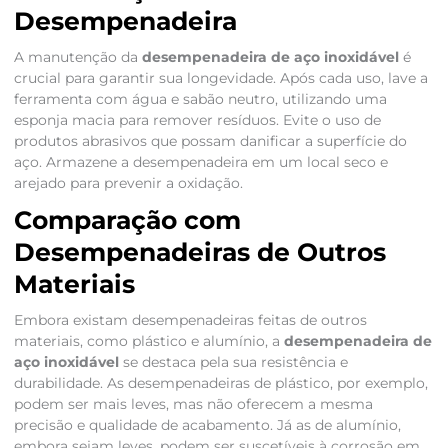
Desempenadeira
A manutenção da
desempenadeira de aço inoxidável
é
crucial para garantir sua longevidade. Após cada uso, lave a
ferramenta com água e sabão neutro, utilizando uma
esponja macia para remover resíduos. Evite o uso de
produtos abrasivos que possam danificar a superfície do
aço. Armazene a desempenadeira em um local seco e
arejado para prevenir a oxidação.
Comparação com
Desempenadeiras de Outros
Materiais
Embora existam desempenadeiras feitas de outros
materiais, como plástico e alumínio, a
desempenadeira de
aço inoxidável
se destaca pela sua resistência e
durabilidade. As desempenadeiras de plástico, por exemplo,
podem ser mais leves, mas não oferecem a mesma
precisão e qualidade de acabamento. Já as de alumínio,
embora sejam leves, podem ser suscetíveis à corrosão em