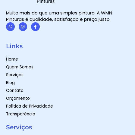
Muito mais do que uma simples pintura. A WMN
Pinturas é qualidade, satisfação e preço justo.
W
I
F
h
n
a
a
s
c
t
t
e
Links
s
a
b
a
g
o
p
r
o
Home
p
a
k
m
-
Quem Somos
f
Serviços
Blog
Contato
Orçamento
Política de Privacidade
Transparência
Serviços