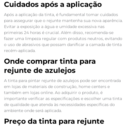
Cuidados após a aplicação
Após a aplicação da tinta, é fundamental tomar cuidados
para assegurar que o rejunte mantenha sua nova aparência.
Evitar a exposição a água e umidade excessiva nas
primeiras 24 horas é crucial. Além disso, recomenda-se
fazer uma limpeza regular com produtos neutros, evitando
o uso de abrasivos que possam danificar a camada de tinta
recém-aplicada.
Onde comprar tinta para
rejunte de azulejos
A tinta para pintar rejunte de azulejos pode ser encontrada
em lojas de materiais de construção, home centers e
também em lojas online. Ao adquirir o produto, é
importante verificar as especificações e escolher uma tinta
de qualidade que atenda às necessidades específicas do
ambiente onde será aplicada.
Preço da tinta para rejunte