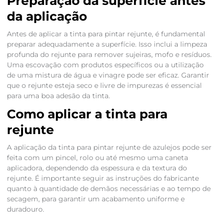
Preparação da superfície antes
da aplicação
Antes de aplicar a tinta para pintar rejunte, é fundamental
preparar adequadamente a superfície. Isso inclui a limpeza
profunda do rejunte para remover sujeiras, mofo e resíduos.
Uma escovação com produtos específicos ou a utilização
de uma mistura de água e vinagre pode ser eficaz. Garantir
que o rejunte esteja seco e livre de impurezas é essencial
para uma boa adesão da tinta.
Como aplicar a tinta para
rejunte
A aplicação da tinta para pintar rejunte de azulejos pode ser
feita com um pincel, rolo ou até mesmo uma caneta
aplicadora, dependendo da espessura e da textura do
rejunte. É importante seguir as instruções do fabricante
quanto à quantidade de demãos necessárias e ao tempo de
secagem, para garantir um acabamento uniforme e
duradouro.