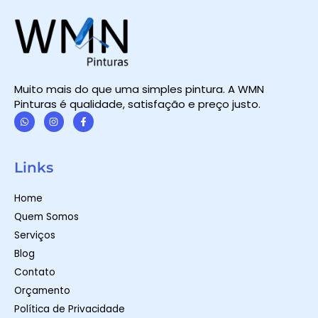
Muito mais do que uma simples pintura. A WMN
Pinturas é qualidade, satisfação e preço justo.
W
I
F
h
n
a
a
s
c
t
t
e
Links
s
a
b
a
g
o
p
r
o
Home
p
a
k
m
-
Quem Somos
f
Serviços
Blog
Contato
Orçamento
Política de Privacidade