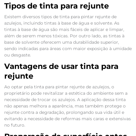
Tipos de tinta para rejunte
Existem diversos tipos de tinta para pintar rejunte de
azulejos, incluindo tintas à base de água e solvente. As
tintas à base de água são mais fáceis de aplicar e limpar,
além de serem menos tóxicas. Por outro lado, as tintas à
base de solvente oferecem uma durabilidade superior,
sendo indicadas para áreas com maior exposição à umidade
ou desgaste.
Vantagens de usar tinta para
rejunte
Ao optar pela tinta para pintar rejunte de azulejos, o
proprietário pode revitalizar a estética do ambiente sem a
necessidade de trocar os azulejos. A aplicação dessa tinta
não apenas melhora a aparência, mas também protege o
rejunte contra a degradação, prolongando sua vida útil e
evitando a necessidade de reformas mais caras e extensivas
no futuro.