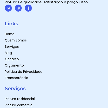
Pinturas é qualidade, satisfação e preço justo.
W
I
F
h
n
a
a
s
c
t
t
e
Links
s
a
b
a
g
o
p
r
o
Home
p
a
k
m
-
Quem Somos
f
Serviços
Blog
Contato
Orçamento
Política de Privacidade
Transparência
Serviços
Pintura residencial
Pintura comercial