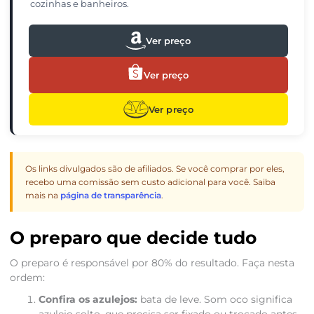
cozinhas e banheiros.
Ver preço
Ver preço
Ver preço
Os links divulgados são de afiliados. Se você comprar por eles,
recebo uma comissão sem custo adicional para você. Saiba
mais na
página de transparência
.
O preparo que decide tudo
O preparo é responsável por 80% do resultado. Faça nesta
ordem:
Confira os azulejos:
bata de leve. Som oco significa
azulejo solto, que precisa ser fixado ou trocado antes