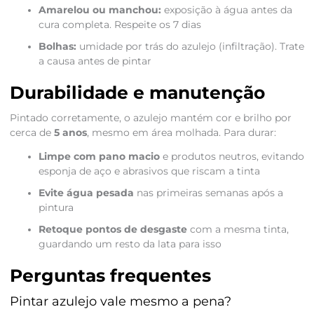
Amarelou ou manchou:
exposição à água antes da
cura completa. Respeite os 7 dias
Bolhas:
umidade por trás do azulejo (infiltração). Trate
a causa antes de pintar
Durabilidade e manutenção
Pintado corretamente, o azulejo mantém cor e brilho por
cerca de
5 anos
, mesmo em área molhada. Para durar:
Limpe com pano macio
e produtos neutros, evitando
esponja de aço e abrasivos que riscam a tinta
Evite água pesada
nas primeiras semanas após a
pintura
Retoque pontos de desgaste
com a mesma tinta,
guardando um resto da lata para isso
Perguntas frequentes
Pintar azulejo vale mesmo a pena?