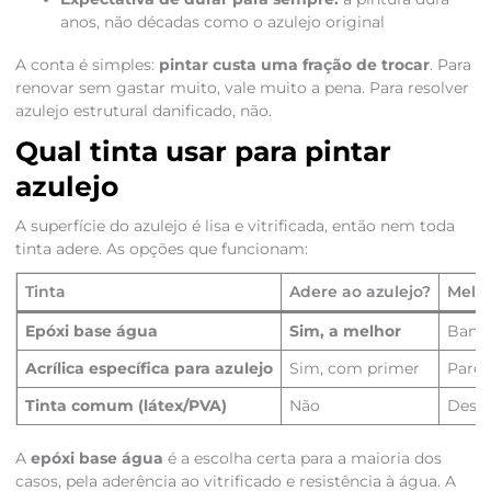
anos, não décadas como o azulejo original
A conta é simples:
pintar custa uma fração de trocar
. Para
renovar sem gastar muito, vale muito a pena. Para resolver
azulejo estrutural danificado, não.
Qual tinta usar para pintar
azulejo
A superfície do azulejo é lisa e vitrificada, então nem toda
tinta adere. As opções que funcionam:
Tinta
Adere ao azulejo?
Melho
Epóxi base água
Sim, a melhor
Banhe
Acrílica específica para azulejo
Sim, com primer
Pared
Tinta comum (látex/PVA)
Não
Desli
A
epóxi base água
é a escolha certa para a maioria dos
casos, pela aderência ao vitrificado e resistência à água. A