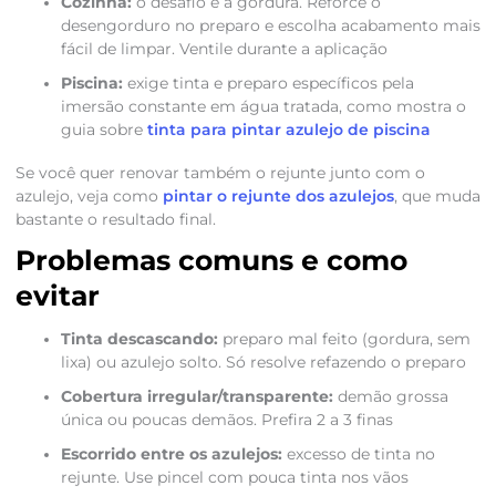
Cozinha:
o desafio é a gordura. Reforce o
desengorduro no preparo e escolha acabamento mais
fácil de limpar. Ventile durante a aplicação
Piscina:
exige tinta e preparo específicos pela
imersão constante em água tratada, como mostra o
guia sobre
tinta para pintar azulejo de piscina
Se você quer renovar também o rejunte junto com o
azulejo, veja como
pintar o rejunte dos azulejos
, que muda
bastante o resultado final.
Problemas comuns e como
evitar
Tinta descascando:
preparo mal feito (gordura, sem
lixa) ou azulejo solto. Só resolve refazendo o preparo
Cobertura irregular/transparente:
demão grossa
única ou poucas demãos. Prefira 2 a 3 finas
Escorrido entre os azulejos:
excesso de tinta no
rejunte. Use pincel com pouca tinta nos vãos