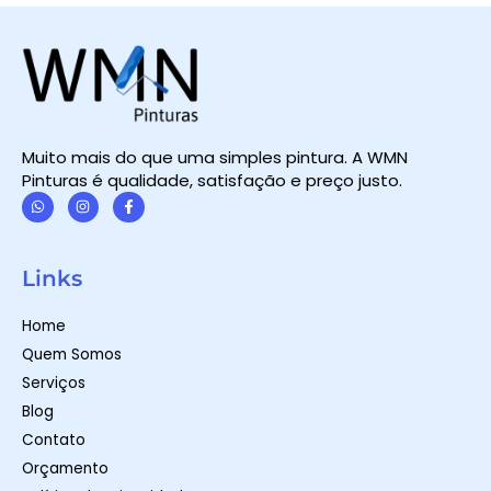
Muito mais do que uma simples pintura. A WMN
Pinturas é qualidade, satisfação e preço justo.
W
I
F
h
n
a
a
s
c
t
t
e
Links
s
a
b
a
g
o
p
r
o
Home
p
a
k
m
-
Quem Somos
f
Serviços
Blog
Contato
Orçamento