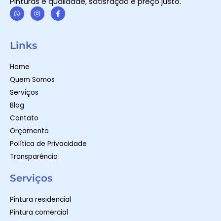
Pinturas é qualidade, satisfação e preço justo.
W
I
F
h
n
a
a
s
c
t
t
e
Links
s
a
b
a
g
o
p
r
o
Home
p
a
k
m
-
Quem Somos
f
Serviços
Blog
Contato
Orçamento
Política de Privacidade
Transparência
Serviços
Pintura residencial
Pintura comercial