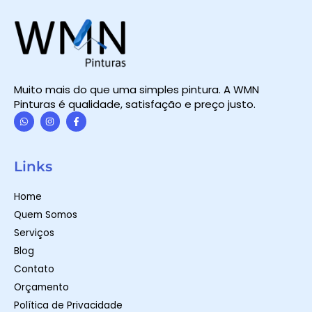
Muito mais do que uma simples pintura. A WMN
Pinturas é qualidade, satisfação e preço justo.
W
I
F
h
n
a
a
s
c
t
t
e
Links
s
a
b
a
g
o
p
r
o
Home
p
a
k
m
-
Quem Somos
f
Serviços
Blog
Contato
Orçamento
Política de Privacidade