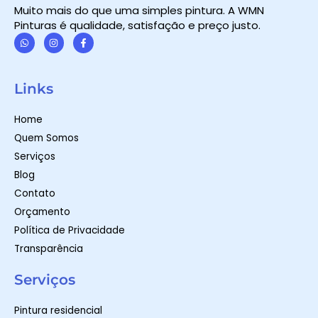
Muito mais do que uma simples pintura. A WMN
Pinturas é qualidade, satisfação e preço justo.
W
I
F
h
n
a
a
s
c
t
t
e
Links
s
a
b
a
g
o
p
r
o
Home
p
a
k
m
-
Quem Somos
f
Serviços
Blog
Contato
Orçamento
Política de Privacidade
Transparência
Serviços
Pintura residencial