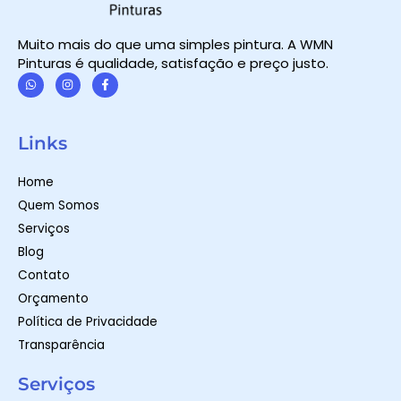
Muito mais do que uma simples pintura. A WMN
Pinturas é qualidade, satisfação e preço justo.
W
I
F
h
n
a
a
s
c
t
t
e
Links
s
a
b
a
g
o
p
r
o
Home
p
a
k
m
-
Quem Somos
f
Serviços
Blog
Contato
Orçamento
Política de Privacidade
Transparência
Serviços