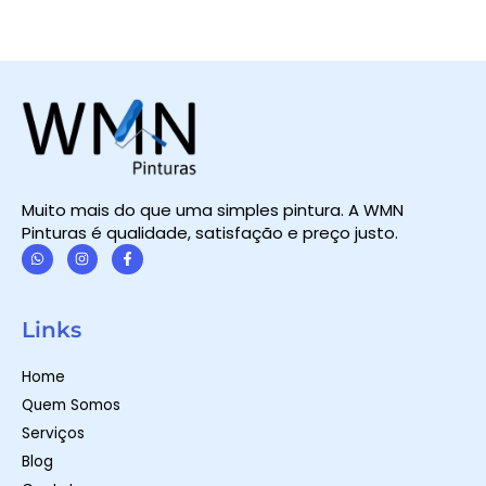
Muito mais do que uma simples pintura. A WMN
Pinturas é qualidade, satisfação e preço justo.
W
I
F
h
n
a
a
s
c
t
t
e
Links
s
a
b
a
g
o
p
r
o
Home
p
a
k
m
-
Quem Somos
f
Serviços
Blog