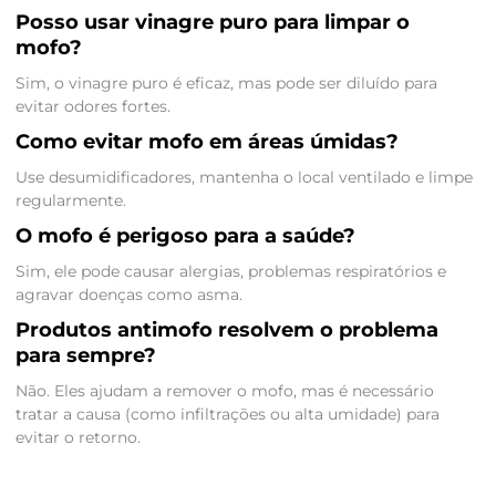
Posso usar vinagre puro para limpar o
mofo?
Sim, o vinagre puro é eficaz, mas pode ser diluído para
evitar odores fortes.
Como evitar mofo em áreas úmidas?
Use desumidificadores, mantenha o local ventilado e limpe
regularmente.
O mofo é perigoso para a saúde?
Sim, ele pode causar alergias, problemas respiratórios e
agravar doenças como asma.
Produtos antimofo resolvem o problema
para sempre?
Não. Eles ajudam a remover o mofo, mas é necessário
tratar a causa (como infiltrações ou alta umidade) para
evitar o retorno.