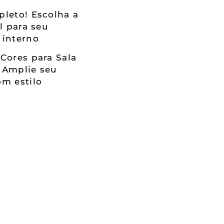
leto! Escolha a
al para seu
 interno
Cores para Sala
 Amplie seu
m estilo