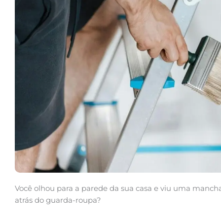
Você olhou para a parede da sua casa e viu uma mancha
atrás do guarda-roupa?