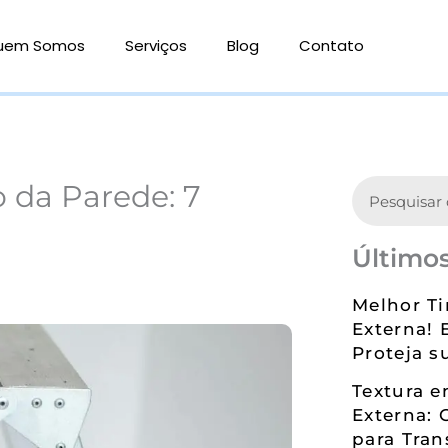
uem Somos
Serviços
Blog
Contato
Search
 da Parede: 7
Últimos
Melhor Ti
Externa! 
Proteja s
Textura 
Externa: 
para Tran