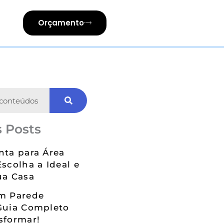
Orçamento
 Posts
nta para Área
Escolha a Ideal e
ua Casa
em Parede
Guia Completo
sformar!