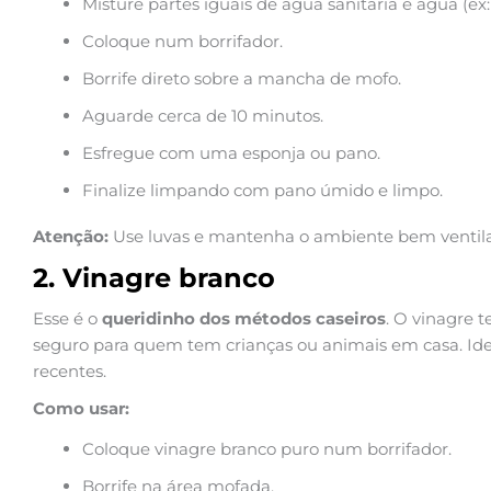
Misture partes iguais de água sanitária e água (ex:
Coloque num borrifador.
Borrife direto sobre a mancha de mofo.
Aguarde cerca de 10 minutos.
Esfregue com uma esponja ou pano.
Finalize limpando com pano úmido e limpo.
Atenção:
Use luvas e mantenha o ambiente bem ventilado
2. Vinagre branco
Esse é o
queridinho dos métodos caseiros
. O vinagre 
seguro para quem tem crianças ou animais em casa. Id
recentes.
Como usar:
Coloque vinagre branco puro num borrifador.
Borrife na área mofada.