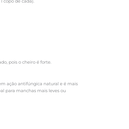
 1 copo de cada).
, pois o cheiro é forte.
tem ação antifúngica natural e é mais
eal para manchas mais leves ou