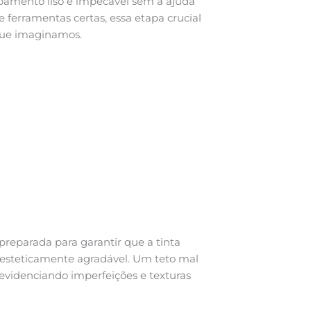
bamento liso e impecável sem a ajuda
e ferramentas certas, essa etapa crucial
 que imaginamos.
eparada para garantir que a tinta
e esteticamente agradável. Um teto mal
evidenciando imperfeições e texturas