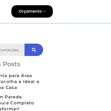
Orçamento
 Posts
nta para Área
Escolha a Ideal e
ua Casa
em Parede
Guia Completo
sformar!