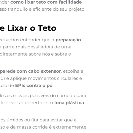
ender
como lixar teto com facilidade
,
 tranquilo e eficiente do seu projeto
e Lixar o Teto
recisamos entender que a
preparação
 a parte mais desafiadora de uma
a diretamente sobre nós e sobre o
e parede com cabo extensor
, escolha a
20) e aplique movimentos circulares e
 uso de
EPIs contra o pó
.
s os móveis possíveis do cômodo para
ado deve ser coberto com
lona plástica
s úmidos ou fita para evitar que a
esso e da massa corrida é extremamente