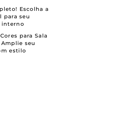
leto! Escolha a
al para seu
 interno
Cores para Sala
 Amplie seu
m estilo