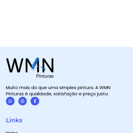
Muito mais do que uma simples pintura. A WMN
Pinturas é qualidade, satisfação e preço justo.
W
I
F
h
n
a
a
s
c
t
t
e
Links
s
a
b
a
g
o
p
r
o