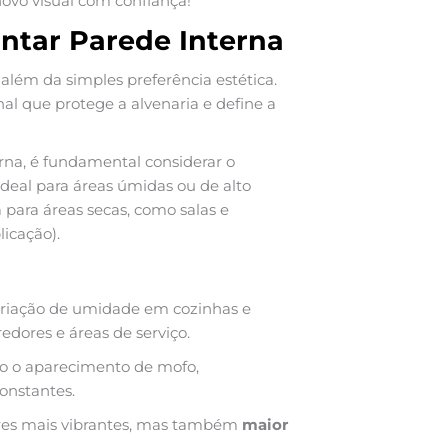
ovo visual com confiança!
intar Parede Interna
além da simples preferência estética.
al que protege a alvenaria e define a
erna, é fundamental considerar o
ideal para áreas úmidas ou de alto
 para áreas secas, como salas e
licação).
ariação de umidade em cozinhas e
edores e áreas de serviço.
omo o aparecimento de mofo,
onstantes.
ores mais vibrantes, mas também
maior