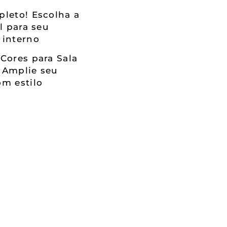
leto! Escolha a
al para seu
 interno
Cores para Sala
 Amplie seu
m estilo