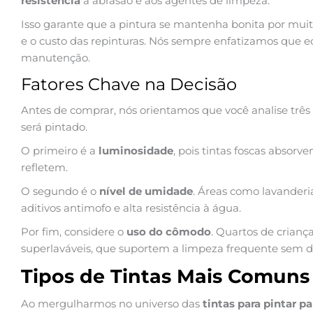
resistência
à abrasão e aos agentes de limpeza.
Isso garante que a pintura se mantenha bonita por mui
e o custo das repinturas. Nós sempre enfatizamos que e
manutenção.
Fatores Chave na Decisão
Antes de comprar, nós orientamos que você analise três
será pintado.
O primeiro é a
luminosidade
, pois tintas foscas absorv
refletem.
O segundo é o
nível de umidade
. Áreas como lavanderi
aditivos antimofo e alta resistência à água.
Por fim, considere o
uso do cômodo
. Quartos de crianç
superlaváveis, que suportem a limpeza frequente sem d
Tipos de Tintas Mais Comuns 
Ao mergulharmos no universo das
tintas para pintar p