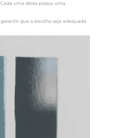
. Cada uma delas possui uma
a garantir que a escolha seja adequada