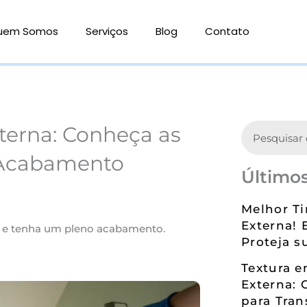
uem Somos
Serviços
Blog
Contato
Search
nterna: Conheça as
 Acabamento
Últimos
Melhor Ti
Externa! 
na e tenha um pleno acabamento.
Proteja s
Textura 
Externa: 
para Tran