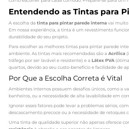
como escolher para cada cômodo. Prepare-se para um n
Entendendo as Tintas para P
A escolha da
tinta para pintar parede interna
vai muito 
Em nossa experiência, a tinta é um revestimento funcion
durabilidade do seu projeto.
Para escolher as melhores tintas para pintar parede int
ambiente. As tintas mais recomendadas são a
Acrílica
(
tráfego por ser lavável e resistente) e a
Látex PVA
(ótima
quartos, devido ao seu custo-benefício e facilidade de ap
Por Que a Escolha Correta é Vital
Ambientes internos possuem desafios únicos, como a v
banheiros, ou a necessidade de alta lavabilidade em corr
Ignorar esses fatores pode levar a problemas sérios, c
descascamento precoce ou a necessidade de retoques c
Uma tinta de qualidade superior não apenas oferece c