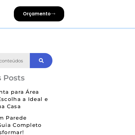
Orçamento
 Posts
nta para Área
Escolha a Ideal e
ua Casa
em Parede
Guia Completo
sformar!