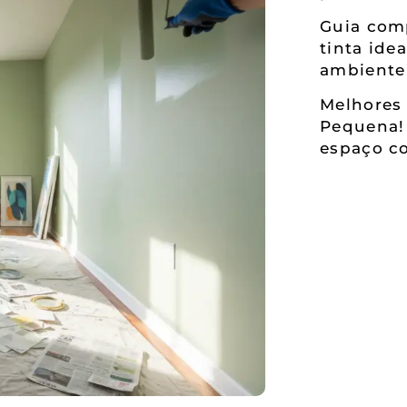
Guia comp
tinta ide
ambiente
Melhores 
Pequena!
espaço co