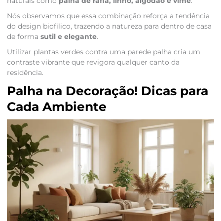
naturais como
palha de ráfia, linho, algodão e vime
.
Nós observamos que essa combinação reforça a tendência
do design biofílico, trazendo a natureza para dentro de casa
de forma
sutil e elegante
.
Utilizar plantas verdes contra uma parede palha cria um
contraste vibrante que revigora qualquer canto da
residência.
Palha na Decoração! Dicas para
Cada Ambiente