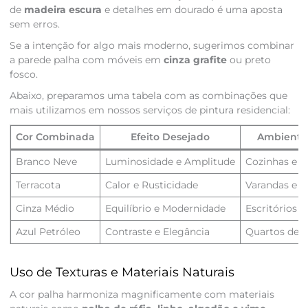
de
madeira escura
e detalhes em dourado é uma aposta
sem erros.
Se a intenção for algo mais moderno, sugerimos combinar
a parede palha com móveis em
cinza grafite
ou preto
fosco.
Abaixo, preparamos uma tabela com as combinações que
mais utilizamos em nossos serviços de pintura residencial:
Cor Combinada
Efeito Desejado
Ambiente
Branco Neve
Luminosidade e Amplitude
Cozinhas e B
Terracota
Calor e Rusticidade
Varandas e S
Cinza Médio
Equilíbrio e Modernidade
Escritórios 
Azul Petróleo
Contraste e Elegância
Quartos de C
Uso de Texturas e Materiais Naturais
A cor palha harmoniza magnificamente com materiais