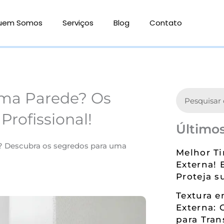
uem Somos
Serviços
Blog
Contato
Search
uma Parede? Os
rofissional!
Últimos
? Descubra os segredos para uma
Melhor Ti
Externa! 
Proteja s
Textura 
Externa: 
para Tran