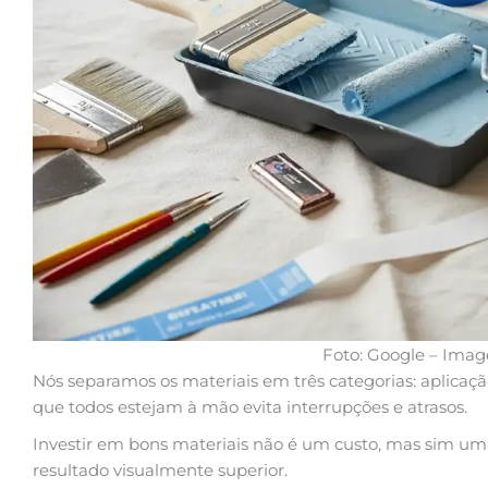
Foto: Google – Ima
Nós separamos os materiais em três categorias: aplicaçã
que todos estejam à mão evita interrupções e atrasos.
Investir em bons materiais não é um custo, mas sim u
resultado visualmente superior.