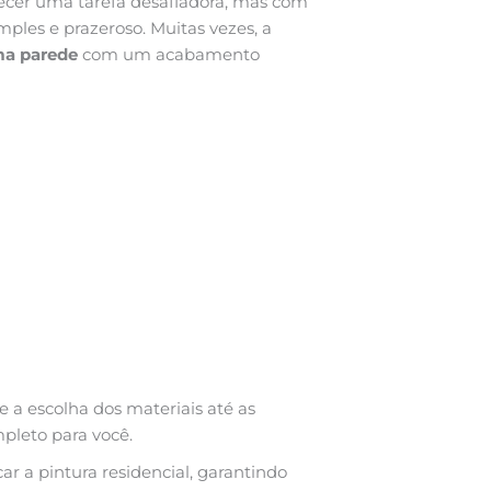
cer uma tarefa desafiadora, mas com
mples e prazeroso. Muitas vezes, a
ma parede
com um acabamento
 a escolha dos materiais até as
pleto para você.
r a pintura residencial, garantindo