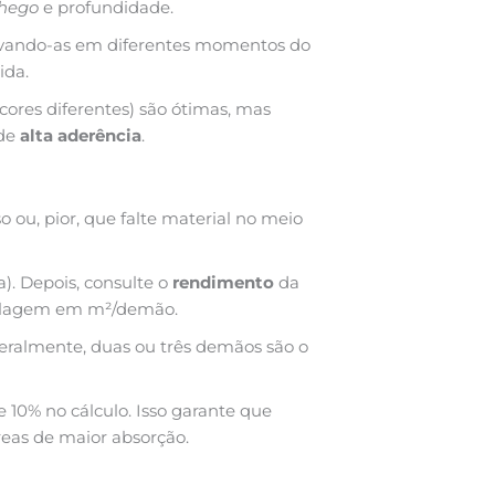
hego
e profundidade.
rvando-as em diferentes momentos do
ida.
cores diferentes) são ótimas, mas
 de
alta aderência
.
 ou, pior, que falte material no meio
a). Depois, consulte o
rendimento
da
mbalagem em m²/demão.
Geralmente, duas ou três demãos são o
0% no cálculo. Isso garante que
reas de maior absorção.