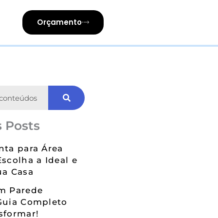
Orçamento
 Posts
nta para Área
Escolha a Ideal e
ua Casa
em Parede
Guia Completo
sformar!