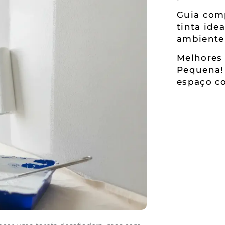
Guia comp
tinta ide
ambiente
Melhores 
Pequena!
espaço co