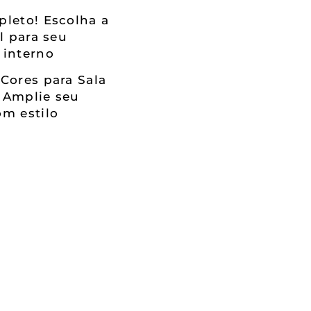
leto! Escolha a
al para seu
 interno
Cores para Sala
 Amplie seu
m estilo