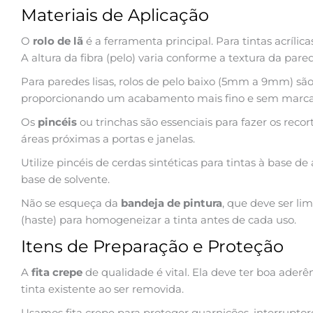
Materiais de Aplicação
O
rolo de lã
é a ferramenta principal. Para tintas acrílica
A altura da fibra (pelo) varia conforme a textura da pare
Para paredes lisas, rolos de pelo baixo (5mm a 9mm) s
proporcionando um acabamento mais fino e sem marca
Os
pincéis
ou trinchas são essenciais para fazer os recort
áreas próximas a portas e janelas.
Utilize pincéis de cerdas sintéticas para tintas à base de
base de solvente.
Não se esqueça da
bandeja de pintura
, que deve ser li
(haste) para homogeneizar a tinta antes de cada uso.
Itens de Preparação e Proteção
A
fita crepe
de qualidade é vital. Ela deve ter boa aderê
tinta existente ao ser removida.
Usamos fita crepe para proteger guarnições, interruptor