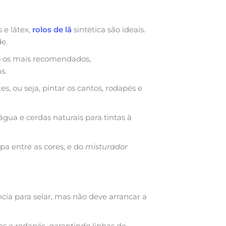
s e látex,
rolos de lã
sintética são ideais.
de.
ão os mais recomendados,
s.
es, ou seja, pintar os cantos, rodapés e
 água e cerdas naturais para tintas à
mpa entre as cores, e do
misturador
ncia para selar, mas não deve arrancar a
es e rodapés, garantindo linhas de