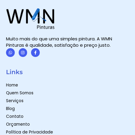
Muito mais do que uma simples pintura. A WMN
Pinturas é qualidade, satisfação e preço justo.
W
I
F
h
n
a
a
s
c
t
t
e
Links
s
a
b
a
g
o
p
r
o
Home
p
a
k
m
-
Quem Somos
f
Serviços
Blog
Contato
Orçamento
Política de Privacidade