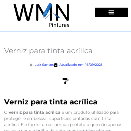
Ir
para
o
conteúdo
Quem Somos
Verniz para tinta acrílica
Luiz Santos
Atualizado em: 16/09/2025
Verniz para tinta acrílica
O
verniz para tinta acrílica
é um produto utilizado para
proteger e embelezar superfícies pintadas com tinta
acrílica. Ele forma uma camada protetora que não apenas
realça a cor e o brilho da tinta, mas também oferece