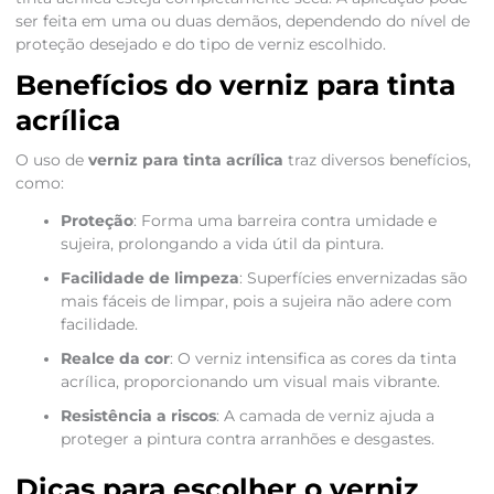
ser feita em uma ou duas demãos, dependendo do nível de
proteção desejado e do tipo de verniz escolhido.
Benefícios do verniz para tinta
acrílica
O uso de
verniz para tinta acrílica
traz diversos benefícios,
como:
Proteção
: Forma uma barreira contra umidade e
sujeira, prolongando a vida útil da pintura.
Facilidade de limpeza
: Superfícies envernizadas são
mais fáceis de limpar, pois a sujeira não adere com
facilidade.
Realce da cor
: O verniz intensifica as cores da tinta
acrílica, proporcionando um visual mais vibrante.
Resistência a riscos
: A camada de verniz ajuda a
proteger a pintura contra arranhões e desgastes.
Dicas para escolher o verniz