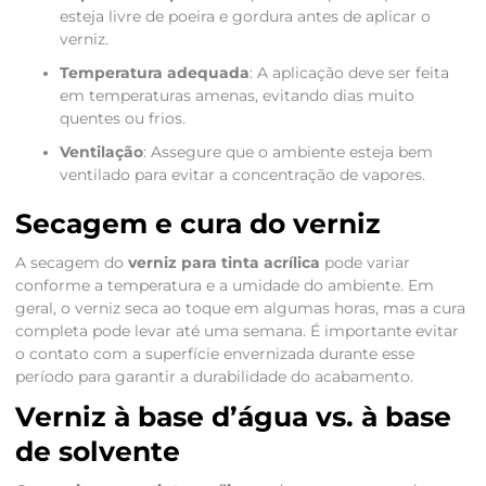
esteja livre de poeira e gordura antes de aplicar o
verniz.
Temperatura adequada
: A aplicação deve ser feita
em temperaturas amenas, evitando dias muito
quentes ou frios.
Ventilação
: Assegure que o ambiente esteja bem
ventilado para evitar a concentração de vapores.
Secagem e cura do verniz
A secagem do
verniz para tinta acrílica
pode variar
conforme a temperatura e a umidade do ambiente. Em
geral, o verniz seca ao toque em algumas horas, mas a cura
completa pode levar até uma semana. É importante evitar
o contato com a superfície envernizada durante esse
período para garantir a durabilidade do acabamento.
Verniz à base d’água vs. à base
de solvente