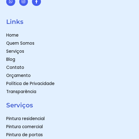
W
I
F
h
n
a
a
s
c
t
t
e
Links
s
a
b
a
g
o
p
r
o
Home
p
a
k
m
-
Quem Somos
f
Serviços
Blog
Contato
Orçamento
Política de Privacidade
Transparência
Serviços
Pintura residencial
Pintura comercial
Pintura de portas