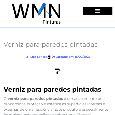
Ir
para
o
conteúdo
Quem Somos
Verniz para paredes pintadas
Luiz Santos
Atualizado em: 16/09/2025
Verniz para paredes pintadas
O
verniz para paredes pintadas
é um acabamento que
proporciona proteção e estética às superfícies internas e
externas de uma residência. Este produto é especialmente
formulado para ser aplicado sobre tintas já secas,