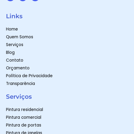
W
I
F
h
n
a
a
s
c
t
t
e
Links
s
a
b
a
g
o
p
r
o
Home
p
a
k
m
-
Quem Somos
f
Serviços
Blog
Contato
Orçamento
Política de Privacidade
Transparência
Serviços
Pintura residencial
Pintura comercial
Pintura de portas
Pintura de janelas