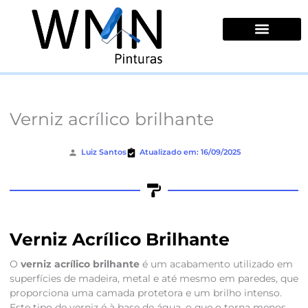
Ir
para
o
conteúdo
Quem Somos
Verniz acrílico brilhante
Luiz Santos
Atualizado em: 16/09/2025
Verniz Acrílico Brilhante
O
verniz acrílico brilhante
é um acabamento utilizado em
superfícies de madeira, metal e até mesmo em paredes, que
proporciona uma camada protetora e um brilho intenso.
Este tipo de verniz é à base de água, o que o torna menos