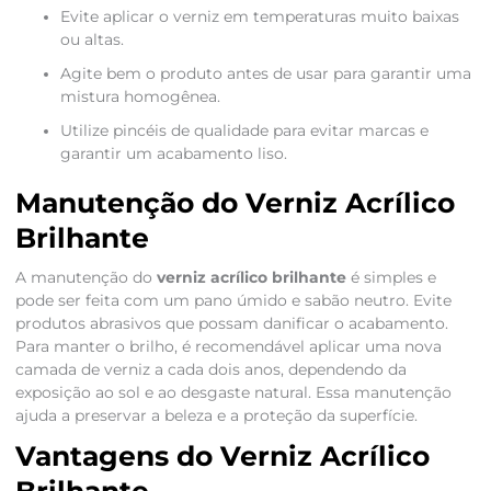
Evite aplicar o verniz em temperaturas muito baixas
ou altas.
Agite bem o produto antes de usar para garantir uma
mistura homogênea.
Utilize pincéis de qualidade para evitar marcas e
garantir um acabamento liso.
Manutenção do Verniz Acrílico
Brilhante
A manutenção do
verniz acrílico brilhante
é simples e
pode ser feita com um pano úmido e sabão neutro. Evite
produtos abrasivos que possam danificar o acabamento.
Para manter o brilho, é recomendável aplicar uma nova
camada de verniz a cada dois anos, dependendo da
exposição ao sol e ao desgaste natural. Essa manutenção
ajuda a preservar a beleza e a proteção da superfície.
Vantagens do Verniz Acrílico