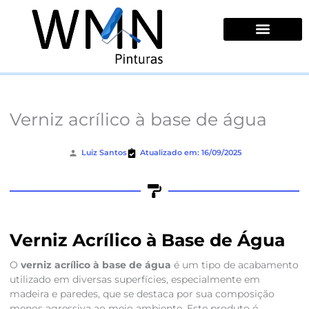
Ir
para
o
conteúdo
Quem Somos
Verniz acrílico à base de água
Luiz Santos
Atualizado em: 16/09/2025
Verniz Acrílico à Base de Água
O
verniz acrílico à base de água
é um tipo de acabamento
utilizado em diversas superfícies, especialmente em
madeira e paredes, que se destaca por sua composição
menos agressiva ao meio ambiente. Este produto é