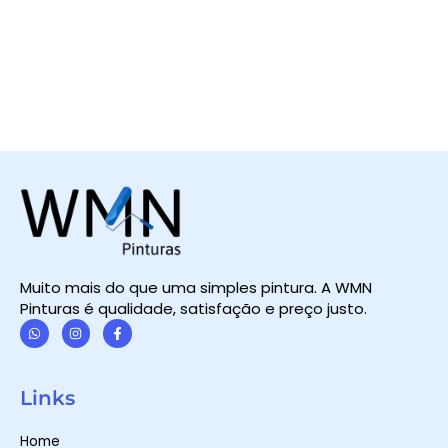
Muito mais do que uma simples pintura. A WMN
Pinturas é qualidade, satisfação e preço justo.
W
I
F
h
n
a
a
s
c
t
t
e
Links
s
a
b
a
g
o
p
r
o
Home
p
a
k