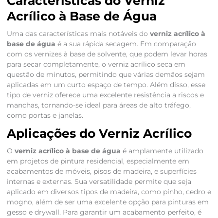
Características do Verniz
Acrílico à Base de Água
Uma das características mais notáveis do
verniz acrílico à
base de água
é a sua rápida secagem. Em comparação
com os vernizes à base de solvente, que podem levar horas
para secar completamente, o verniz acrílico seca em
questão de minutos, permitindo que várias demãos sejam
aplicadas em um curto espaço de tempo. Além disso, esse
tipo de verniz oferece uma excelente resistência a riscos e
manchas, tornando-se ideal para áreas de alto tráfego,
como portas e janelas.
Aplicações do Verniz Acrílico
O
verniz acrílico à base de água
é amplamente utilizado
em projetos de pintura residencial, especialmente em
acabamentos de móveis, pisos de madeira, e superfícies
internas e externas. Sua versatilidade permite que seja
aplicado em diversos tipos de madeira, como pinho, cedro e
mogno, além de ser uma excelente opção para pinturas em
gesso e drywall. Para garantir um acabamento perfeito, é