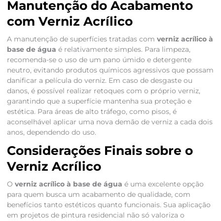
Manutenção do Acabamento
com Verniz Acrílico
A manutenção de superfícies tratadas com
verniz acrílico à
base de água
é relativamente simples. Para limpeza,
recomenda-se o uso de um pano úmido e detergente
neutro, evitando produtos químicos agressivos que possam
danificar a película do verniz. Em caso de desgaste ou
danos, é possível realizar retoques com o próprio verniz,
garantindo que a superfície mantenha sua proteção e
estética. Para áreas de alto tráfego, como pisos, é
aconselhável aplicar uma nova demão de verniz a cada dois
anos, dependendo do uso.
Considerações Finais sobre o
Verniz Acrílico
O
verniz acrílico à base de água
é uma excelente opção
para quem busca um acabamento de qualidade, com
benefícios tanto estéticos quanto funcionais. Sua aplicação
em projetos de pintura residencial não só valoriza o