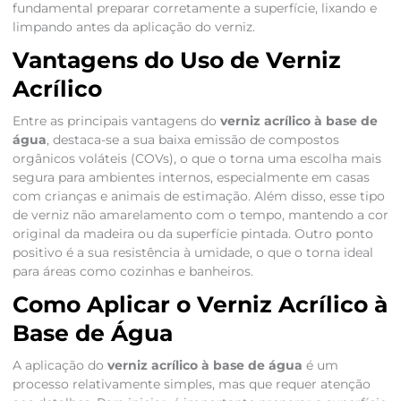
fundamental preparar corretamente a superfície, lixando e
limpando antes da aplicação do verniz.
Vantagens do Uso de Verniz
Acrílico
Entre as principais vantagens do
verniz acrílico à base de
água
, destaca-se a sua baixa emissão de compostos
orgânicos voláteis (COVs), o que o torna uma escolha mais
segura para ambientes internos, especialmente em casas
com crianças e animais de estimação. Além disso, esse tipo
de verniz não amarelamento com o tempo, mantendo a cor
original da madeira ou da superfície pintada. Outro ponto
positivo é a sua resistência à umidade, o que o torna ideal
para áreas como cozinhas e banheiros.
Como Aplicar o Verniz Acrílico à
Base de Água
A aplicação do
verniz acrílico à base de água
é um
processo relativamente simples, mas que requer atenção