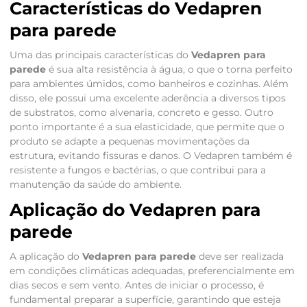
Características do Vedapren
para parede
Uma das principais características do
Vedapren para
parede
é sua alta resistência à água, o que o torna perfeito
para ambientes úmidos, como banheiros e cozinhas. Além
disso, ele possui uma excelente aderência a diversos tipos
de substratos, como alvenaria, concreto e gesso. Outro
ponto importante é a sua elasticidade, que permite que o
produto se adapte a pequenas movimentações da
estrutura, evitando fissuras e danos. O Vedapren também é
resistente a fungos e bactérias, o que contribui para a
manutenção da saúde do ambiente.
Aplicação do Vedapren para
parede
A aplicação do
Vedapren para parede
deve ser realizada
em condições climáticas adequadas, preferencialmente em
dias secos e sem vento. Antes de iniciar o processo, é
fundamental preparar a superfície, garantindo que esteja