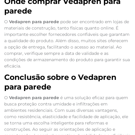
Onde comprar Vedapren para
parede
O
Vedapren para parede
pode ser encontrado em lojas de
materiais de construção, tanto físicas quanto online. É
importante escolher fornecedores confiáveis que garantam
a qualidade do produto. Além disso, muitos sites oferecem
a opção de entrega, facilitando o acesso ao material. Ao
comprar, verifique sempre a data de validade e as
condições de armazenamento do produto para garantir sua
eficácia.
Conclusão sobre o Vedapren
para parede
O
Vedapren para parede
é uma solução eficaz para quem
busca proteção contra umidade e infiltrações em
ambientes residenciais. Com suas diversas vantagens,
como resistência, elasticidade e facilidade de aplicação, ele
se torna uma escolha inteligente para reformas e
construções. Ao seguir as orientações de aplicação e