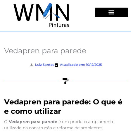
Ir
para
o
conteúdo
Quem Somos
Vedapren para parede
Luiz Santos
Atualizado em: 10/12/2025
Vedapren para parede: O que é
e como utilizar
O
Vedapren para parede
é um produto amplamente
utilizado na construção e reforma de ambientes,