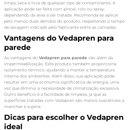
limpa, seca e livre de qualquer tipo de contaminante. A
aplicação pode ser feita com pincel, rolo ou spray,
dependendo da área a ser tratada. Recomenda-se aplicar
pelo menos duas demãos do produto, respeitando o tempo
de secagem indicado pelo fabricante entre as camadas.
Vantagens do Vedapren para
parede
As vantagens do
Vedapren para parede
vão além da
impermeabilização. Este produto também proporciona
isolamento térmico, ajudando a manter a temperatura
interna dos ambientes. Além disso, sua aplicação pode
resultar em uma economia significativa de energia, uma
vez que diminui a necessidade de climatização excessiva.
Outro benefício é a facilidade de limpeza, já que as
superfícies tratadas com Vedapren são menos suscetíveis a
manchas e sujeira.
Dicas para escolher o Vedapren
ideal