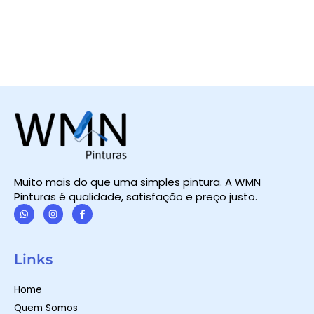
Muito mais do que uma simples pintura. A WMN
Pinturas é qualidade, satisfação e preço justo.
W
I
F
h
n
a
a
s
c
t
t
e
Links
s
a
b
a
g
o
p
r
o
Home
p
a
k
m
-
Quem Somos
f