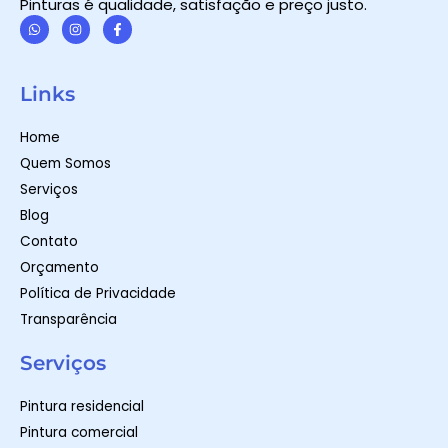
Pinturas é qualidade, satisfação e preço justo.
W
I
F
h
n
a
a
s
c
t
t
e
Links
s
a
b
a
g
o
p
r
o
Home
p
a
k
m
-
Quem Somos
f
Serviços
Blog
Contato
Orçamento
Política de Privacidade
Transparência
Serviços
Pintura residencial
Pintura comercial