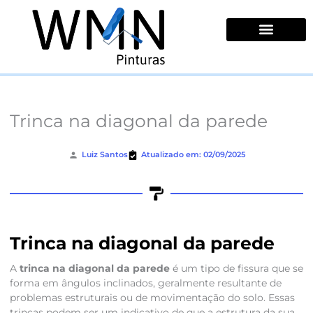
Ir
para
o
conteúdo
Quem Somos
Trinca na diagonal da parede
Luiz Santos
Atualizado em: 02/09/2025
Trinca na diagonal da parede
A
trinca na diagonal da parede
é um tipo de fissura que se
forma em ângulos inclinados, geralmente resultante de
problemas estruturais ou de movimentação do solo. Essas
trincas podem ser um indicativo de que a estrutura da sua