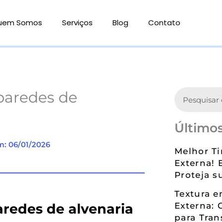
uem Somos
Serviços
Blog
Contato
Search
paredes de
Últimos
m: 06/01/2026
Melhor Ti
Externa! 
Proteja s
Textura 
aredes de alvenaria
Externa: 
para Tran