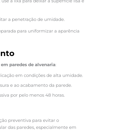
se a lixa para deixar a superfície lisa e
vitar a penetração de umidade.
eparada para uniformizar a aparência
ento
s em paredes de alvenaria
:
plicação em condições de alta umidade.
ssura e ao acabamento da parede.
ssiva por pelo menos 48 horas.
ão preventiva para evitar o
egular das paredes, especialmente em