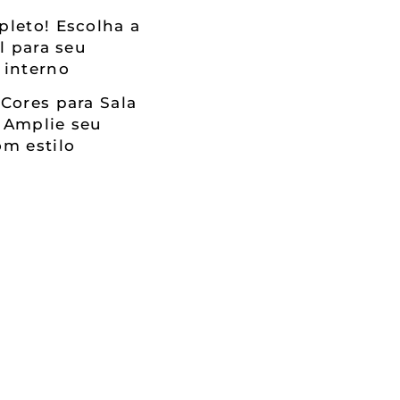
leto! Escolha a
al para seu
 interno
Cores para Sala
 Amplie seu
m estilo