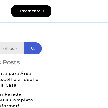
Orçamento
 Posts
nta para Área
Escolha a Ideal e
ua Casa
em Parede
Guia Completo
sformar!