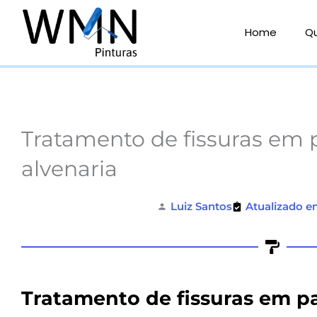
Ir
para
Home
Q
o
conteúdo
Tratamento de fissuras em 
alvenaria
Luiz Santos
Atualizado e
Tratamento de fissuras em p