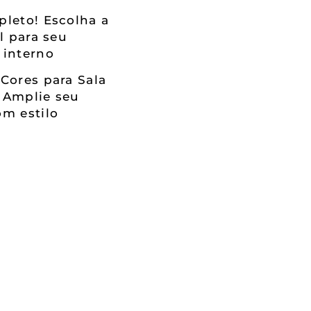
leto! Escolha a
al para seu
 interno
Cores para Sala
 Amplie seu
m estilo