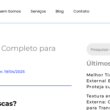
uem Somos
Serviços
Blog
Contato
Search
ia Completo para
Últimos
m: 19/04/2025
Melhor Ti
Externa! 
Proteja s
Textura 
scas?
Externa: 
para Tran