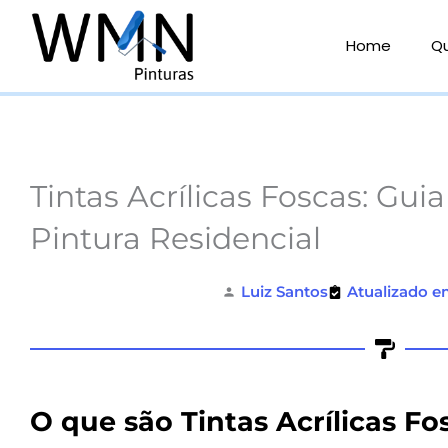
Ir
para
Home
Q
o
conteúdo
Tintas Acrílicas Foscas: Gu
Pintura Residencial
Luiz Santos
Atualizado e
O que são Tintas Acrílicas Fo