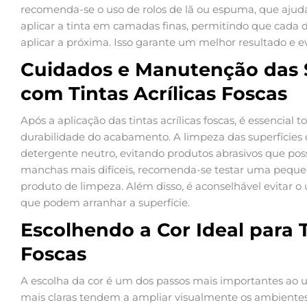
recomenda-se o uso de rolos de lã ou espuma, que aju
aplicar a tinta em camadas finas, permitindo que cad
aplicar a próxima. Isso garante um melhor resultado e ev
Cuidados e Manutenção das S
com Tintas Acrílicas Foscas
Após a aplicação das tintas acrílicas foscas, é essencial
durabilidade do acabamento. A limpeza das superfícies
detergente neutro, evitando produtos abrasivos que pos
manchas mais difíceis, recomenda-se testar uma pequen
produto de limpeza. Além disso, é aconselhável evitar o 
que podem arranhar a superfície.
Escolhendo a Cor Ideal para T
Foscas
A escolha da cor é um dos passos mais importantes ao util
mais claras tendem a ampliar visualmente os ambientes