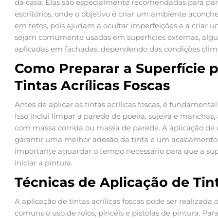
da casa. Elas são especialmente recomendadas para pare
escritórios, onde o objetivo é criar um ambiente aconc
em tetos, pois ajudam a ocultar imperfeições e a criar 
sejam comumente usadas em superfícies externas, algu
aplicadas em fachadas, dependendo das condições climá
Como Preparar a Superfície 
Tintas Acrílicas Foscas
Antes de aplicar as tintas acrílicas foscas, é fundament
Isso inclui limpar a parede de poeira, sujeira e manchas
com massa corrida ou massa de parede. A aplicação d
garantir uma melhor adesão da tinta e um acabamento 
importante aguardar o tempo necessário para que a su
iniciar a pintura.
Técnicas de Aplicação de Tint
A aplicação de tintas acrílicas foscas pode ser realizada
comuns o uso de rolos, pincéis e pistolas de pintura. Pa