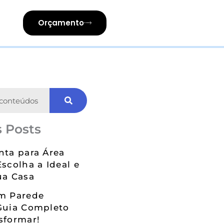
Orçamento
 Posts
nta para Área
Escolha a Ideal e
ua Casa
em Parede
Guia Completo
sformar!