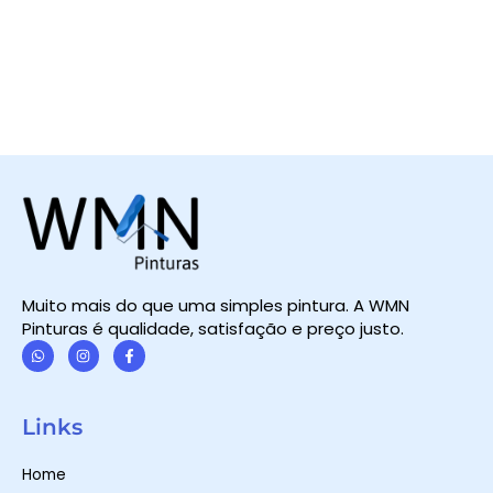
Muito mais do que uma simples pintura. A WMN
Pinturas é qualidade, satisfação e preço justo.
W
I
F
h
n
a
a
s
c
t
t
e
Links
s
a
b
a
g
o
p
r
o
Home
p
a
k