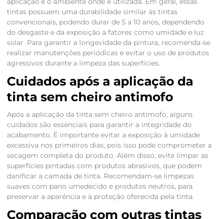
aplicação e o ambiente onde é utilizada. Em geral, essas
tintas possuem uma durabilidade similar às tintas
convencionais, podendo durar de 5 a 10 anos, dependendo
do desgaste e da exposição a fatores como umidade e luz
solar. Para garantir a longevidade da pintura, recomenda-se
realizar manutenções periódicas e evitar o uso de produtos
agressivos durante a limpeza das superfícies.
Cuidados após a aplicação da
tinta sem cheiro antimofo
Após a aplicação da tinta sem cheiro antimofo, alguns
cuidados são essenciais para garantir a integridade do
acabamento. É importante evitar a exposição à umidade
excessiva nos primeiros dias, pois isso pode comprometer a
secagem completa do produto. Além disso, evite limpar as
superfícies pintadas com produtos abrasivos, que podem
danificar a camada de tinta. Recomendam-se limpezas
suaves com pano umedecido e produtos neutros, para
preservar a aparência e a proteção oferecida pela tinta.
Comparação com outras tintas