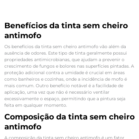
Benefícios da tinta sem cheiro
antimofo
Os benefícios da tinta sem cheiro antimofo vão além da
ausência de odores. Este tipo de tinta geralmente possui
propriedades antimicrobianas, que ajudam a prevenir o
crescimento de fungos e bolores nas superfícies pintadas. A
proteção adicional contra a umidade é crucial em áreas
como banheiros e cozinhas, onde a incidência de mofo é
mais comum. Outro benefício notável é a facilidade de
aplicação, uma vez que não é necessário ventilar
excessivamente o espaço, permitindo que a pintura seja
feita em qualquer momento.
Composição da tinta sem cheiro
antimofo
A composição da tinta sem cheiro antimofo é um fator