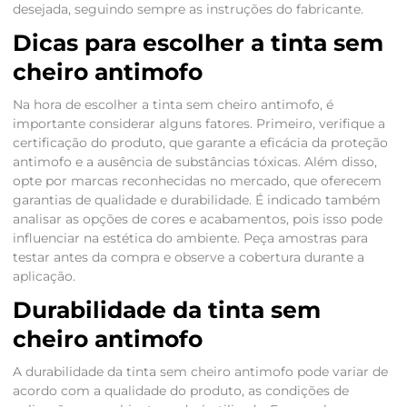
desejada, seguindo sempre as instruções do fabricante.
Dicas para escolher a tinta sem
cheiro antimofo
Na hora de escolher a tinta sem cheiro antimofo, é
importante considerar alguns fatores. Primeiro, verifique a
certificação do produto, que garante a eficácia da proteção
antimofo e a ausência de substâncias tóxicas. Além disso,
opte por marcas reconhecidas no mercado, que oferecem
garantias de qualidade e durabilidade. É indicado também
analisar as opções de cores e acabamentos, pois isso pode
influenciar na estética do ambiente. Peça amostras para
testar antes da compra e observe a cobertura durante a
aplicação.
Durabilidade da tinta sem
cheiro antimofo
A durabilidade da tinta sem cheiro antimofo pode variar de
acordo com a qualidade do produto, as condições de