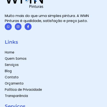
Muito mais do que uma simples pintura. A WMN
Pinturas é qualidade, satisfação e preço justo.
W
I
F
h
n
a
a
s
c
t
t
e
Links
s
a
b
a
g
o
p
r
o
Home
p
a
k
m
-
Quem Somos
f
Serviços
Blog
Contato
Orçamento
Política de Privacidade
Transparência
Serviços