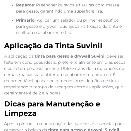
Reparos:
Preencher buracos e fissuras com massa
para gesso, garantindo uma superfície lisa.
Primário:
Aplicar um selador ou primer específico
para gesso e drywall, que ajuda na fixação da tinta e
melhora o acabamento final.
Aplicação da Tinta Suvinil
A aplicação da
tinta para gesso e drywall Suvinil
deve ser
feita em condições ideais, preferencialmente em dias secos
e com temperatura amena. Utilize rolos de lã ou pincéis de
cerdas macias para obter um acabamento uniforme. É
recomendável aplicar pelo menos duas demãos de tinta,
respeitando o tempo de secagem entre as aplicações, que
geralmente é de 2 a 4 horas.
Dicas para Manutenção e
Limpeza
Após a pintura, a manutenção das paredes é essencial para
preservar a beleza da
tinta para gesso e drywall Suvinil
.