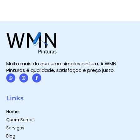
Muito mais do que uma simples pintura. A WMN
Pinturas é qualidade, satisfação e preço justo.
W
I
F
h
n
a
a
s
c
t
t
e
Links
s
a
b
a
g
o
p
r
o
Home
p
a
k
m
-
Quem Somos
f
Serviços
Blog