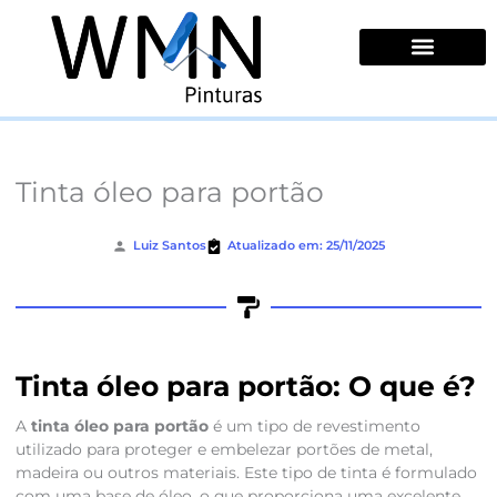
Ir
para
o
conteúdo
Quem Somos
Tinta óleo para portão
Luiz Santos
Atualizado em: 25/11/2025
Tinta óleo para portão: O que é?
A
tinta óleo para portão
é um tipo de revestimento
utilizado para proteger e embelezar portões de metal,
madeira ou outros materiais. Este tipo de tinta é formulado
com uma base de óleo, o que proporciona uma excelente