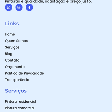
Pinturas é qualidade, satisfação e preço justo.
W
I
F
h
n
a
a
s
c
t
t
e
Links
s
a
b
a
g
o
p
r
o
Home
p
a
k
m
-
Quem Somos
f
Serviços
Blog
Contato
Orçamento
Política de Privacidade
Transparência
Serviços
Pintura residencial
Pintura comercial