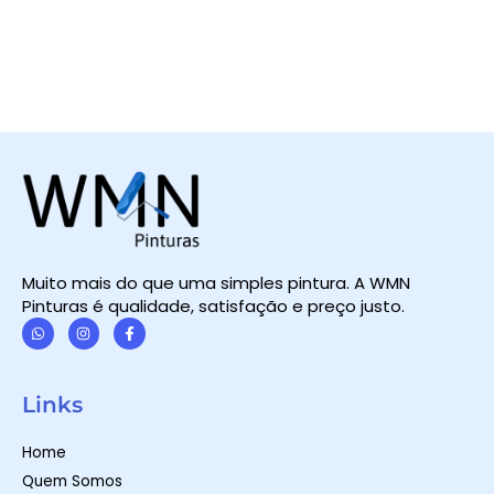
Muito mais do que uma simples pintura. A WMN
Pinturas é qualidade, satisfação e preço justo.
W
I
F
h
n
a
a
s
c
t
t
e
Links
s
a
b
a
g
o
p
r
o
Home
p
a
k
m
-
Quem Somos
f