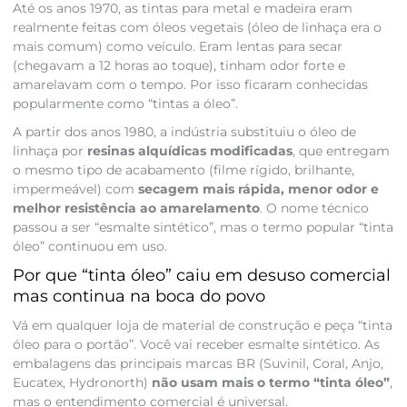
Até os anos 1970, as tintas para metal e madeira eram
realmente feitas com óleos vegetais (óleo de linhaça era o
mais comum) como veículo. Eram lentas para secar
(chegavam a 12 horas ao toque), tinham odor forte e
amarelavam com o tempo. Por isso ficaram conhecidas
popularmente como “tintas a óleo”.
A partir dos anos 1980, a indústria substituiu o óleo de
linhaça por
resinas alquídicas modificadas
, que entregam
o mesmo tipo de acabamento (filme rígido, brilhante,
impermeável) com
secagem mais rápida, menor odor e
melhor resistência ao amarelamento
. O nome técnico
passou a ser “esmalte sintético”, mas o termo popular “tinta
óleo” continuou em uso.
Por que “tinta óleo” caiu em desuso comercial
mas continua na boca do povo
Vá em qualquer loja de material de construção e peça “tinta
óleo para o portão”. Você vai receber esmalte sintético. As
embalagens das principais marcas BR (Suvinil, Coral, Anjo,
Eucatex, Hydronorth)
não usam mais o termo “tinta óleo”
,
mas o entendimento comercial é universal.