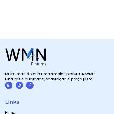
Muito mais do que uma simples pintura. A WMN
Pinturas é qualidade, satisfação e preço justo.
W
I
F
h
n
a
a
s
c
t
t
e
Links
s
a
b
a
g
o
p
r
o
Home
p
a
k