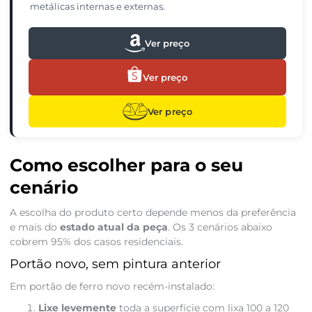
metálicas internas e externas.
Ver preço
Ver preço
Ver preço
Como escolher para o seu
cenário
A escolha do produto certo depende menos da preferência
e mais do
estado atual da peça
. Os 3 cenários abaixo
cobrem 95% dos casos residenciais.
Portão novo, sem pintura anterior
Em portão de ferro novo recém-instalado:
Lixe levemente
toda a superfície com lixa 100 a 120