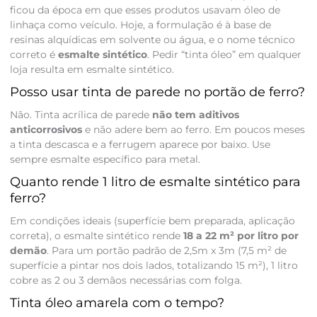
ficou da época em que esses produtos usavam óleo de
linhaça como veículo. Hoje, a formulação é à base de
resinas alquídicas em solvente ou água, e o nome técnico
correto é
esmalte sintético
. Pedir “tinta óleo” em qualquer
loja resulta em esmalte sintético.
Posso usar tinta de parede no portão de ferro?
Não. Tinta acrílica de parede
não tem aditivos
anticorrosivos
e não adere bem ao ferro. Em poucos meses
a tinta descasca e a ferrugem aparece por baixo. Use
sempre esmalte específico para metal.
Quanto rende 1 litro de esmalte sintético para
ferro?
Em condições ideais (superfície bem preparada, aplicação
correta), o esmalte sintético rende
18 a 22 m² por litro por
demão
. Para um portão padrão de 2,5m x 3m (7,5 m² de
superfície a pintar nos dois lados, totalizando 15 m²), 1 litro
cobre as 2 ou 3 demãos necessárias com folga.
Tinta óleo amarela com o tempo?