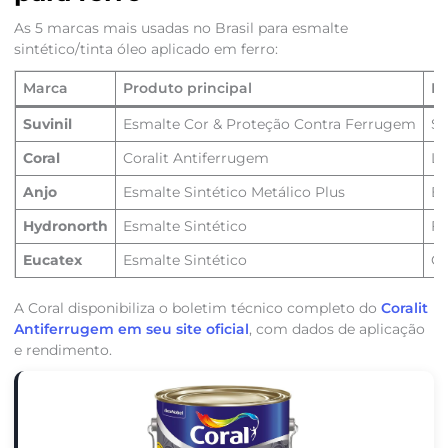
As 5 marcas mais usadas no Brasil para esmalte
sintético/tinta óleo aplicado em ferro:
Marca
Produto principal
Di
Suvinil
Esmalte Cor & Proteção Contra Ferrugem
Se
Coral
Coralit Antiferrugem
Li
Anjo
Esmalte Sintético Metálico Plus
Bo
Hydronorth
Esmalte Sintético
Fo
Eucatex
Esmalte Sintético
Cu
A Coral disponibiliza o boletim técnico completo do
Coralit
Antiferrugem em seu site oficial
, com dados de aplicação
e rendimento.