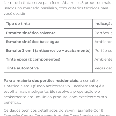
Nem toda tinta serve para ferro. Abaixo, os 5 produtos mais
usados no mercado brasileiro, com critérios técnicos para
você decidir.
Tipo de tinta
Indicação p
Esmalte sintético solvente
Portões, gra
Esmalte sintético base água
Ambientes i
Esmalte 3 em 1 (anticorrosivo + acabamento)
Portão com 
Tinta epóxi (2 componentes)
Ambientes i
Tinta automotiva
Peças decora
Para a maioria dos portões residenciais
, o esmalte
sintético 3 em 1 (fundo anticorrosivo + acabamento) é a
escolha mais inteligente. Ele resolve a preparação e o
acabamento em um único produto, com excelente custo-
benefício.
Os dados técnicos detalhados do Suvinil Esmalte Cor &
Proteção Contra Ferrugem (um dos 3 em 1 mais usados no