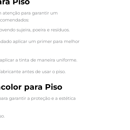
ara Piso
m atenção para garantir um
recomendados:
endo sujeira, poeira e resíduos.
dado aplicar um primer para melhor
 aplicar a tinta de maneira uniforme.
abricante antes de usar o piso.
ncolor para Piso
ra garantir a proteção e a estética
so.