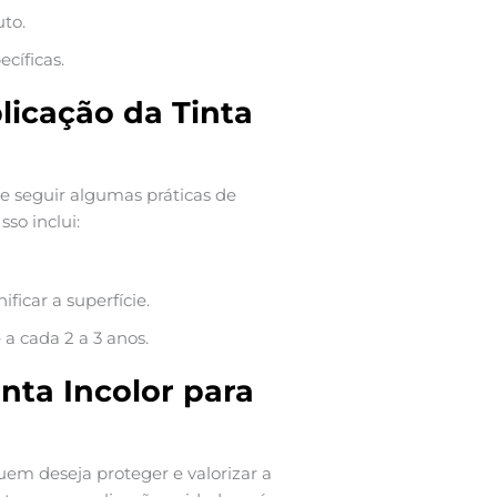
uto.
cíficas.
icação da Tinta
te seguir algumas práticas de
so inclui:
ficar a superfície.
a cada 2 a 3 anos.
nta Incolor para
em deseja proteger e valorizar a