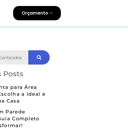
Orçamento
 Posts
nta para Área
Escolha a Ideal e
ua Casa
em Parede
Guia Completo
sformar!