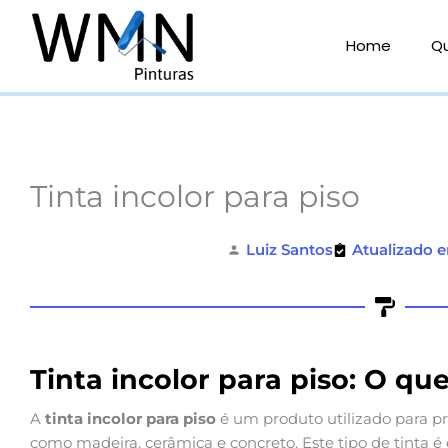
Ir
para
Home
Q
o
conteúdo
Tinta incolor para piso
Luiz Santos
Atualizado e
Tinta incolor para piso: O qu
A
tinta incolor para piso
é um produto utilizado para pr
como madeira, cerâmica e concreto. Este tipo de tinta é