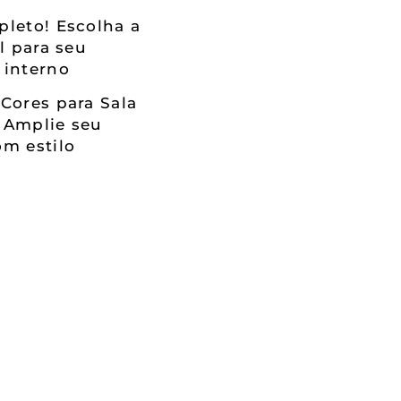
leto! Escolha a
al para seu
 interno
Cores para Sala
 Amplie seu
m estilo