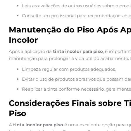
Leia as avaliações de outros usuários sobre o prod
Consulte um profissional para recomendações espe
Manutenção do Piso Após Apl
Incolor
Após a aplicação da
tinta incolor para piso
, é importan
manutenção para prolongar a vida útil do acabamento. Is
Limpeza regular com produtos adequados.
Evitar o uso de produtos abrasivos que possam dani
Reaplicar a tinta conforme necessário, geralmente 
Considerações Finais sobre Ti
Piso
A
tinta incolor para piso
é uma excelente opção para qu