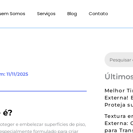
uem Somos
Serviços
Blog
Contato
Search
m: 11/11/2025
Últimos
Melhor Ti
Externa! 
Proteja s
e é?
Textura 
Externa: 
oteger e embelezar superfícies de piso,
para Tran
 especialmente formulado para criar