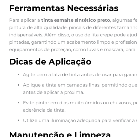
Ferramentas Necessárias
Para aplicar a
tinta esmalte sintético preto
, algumas f
pintura de alta qualidade, pincéis de diferentes tamanh
indispensáveis. Além disso, o uso de fita crepe pode aj
pintadas, garantindo um acabamento limpo e profissiona
equipamentos de proteção, como luvas e máscara, para e
Dicas de Aplicação
Agite bem a lata de tinta antes de usar para gar
Aplique a tinta em camadas finas, permitindo 
antes de aplicar a próxima.
Evite pintar em dias muito úmidos ou chuvosos, po
aderência da tinta.
Utilize uma iluminação adequada para verificar a
Manutenção e Limpeza