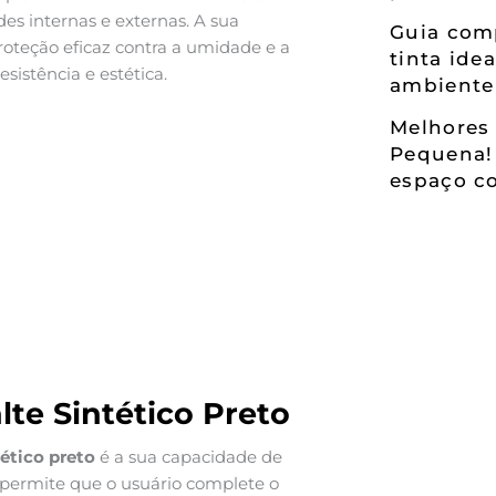
s internas e externas. A sua
Guia comp
oteção eficaz contra a umidade e a
tinta ide
sistência e estética.
ambiente
Melhores 
Pequena!
espaço co
lte Sintético Preto
tético preto
é a sua capacidade de
e permite que o usuário complete o