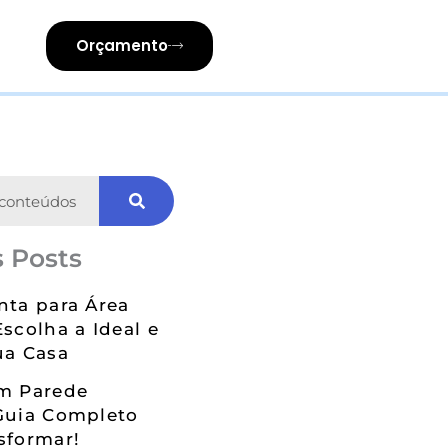
Orçamento
 Posts
nta para Área
Escolha a Ideal e
ua Casa
em Parede
Guia Completo
sformar!