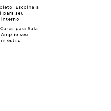
leto! Escolha a
al para seu
 interno
Cores para Sala
 Amplie seu
m estilo