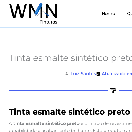
Ir
para
Home
Q
o
conteúdo
Tinta esmalte sintético pret
Luiz Santos
Atualizado e
Tinta esmalte sintético preto
A
tinta esmalte sintético preto
é um tipo de revestime
durabilidade e acabamento brilhante. Este produto é a