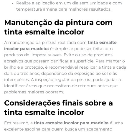
Realize a aplicação em um dia sem umidade e com
temperatura amena para melhores resultados.
Manutenção da pintura com
tinta esmalte incolor
A manutenção da pintura realizada com
tinta esmalte
incolor para madeira
é simples e pode ser feita com
produtos de limpeza suaves. Evite o uso de produtos
abrasivos que possam danificar a superfície. Para manter o
brilho e a proteção, é recomendável reaplicar a tinta a cada
dois ou três anos, dependendo da exposição ao sol e às
intempéries. A inspeção regular da pintura pode ajudar a
identificar áreas que necessitam de retoques antes que
problemas maiores ocorram.
Considerações finais sobre a
tinta esmalte incolor
Em resumo, a
tinta esmalte incolor para madeira
é uma
excelente escolha para quem busca um acabamento