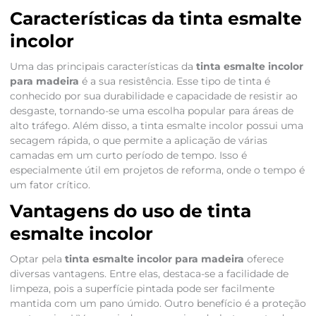
Características da tinta esmalte
incolor
Uma das principais características da
tinta esmalte incolor
para madeira
é a sua resistência. Esse tipo de tinta é
conhecido por sua durabilidade e capacidade de resistir ao
desgaste, tornando-se uma escolha popular para áreas de
alto tráfego. Além disso, a tinta esmalte incolor possui uma
secagem rápida, o que permite a aplicação de várias
camadas em um curto período de tempo. Isso é
especialmente útil em projetos de reforma, onde o tempo é
um fator crítico.
Vantagens do uso de tinta
esmalte incolor
Optar pela
tinta esmalte incolor para madeira
oferece
diversas vantagens. Entre elas, destaca-se a facilidade de
limpeza, pois a superfície pintada pode ser facilmente
mantida com um pano úmido. Outro benefício é a proteção