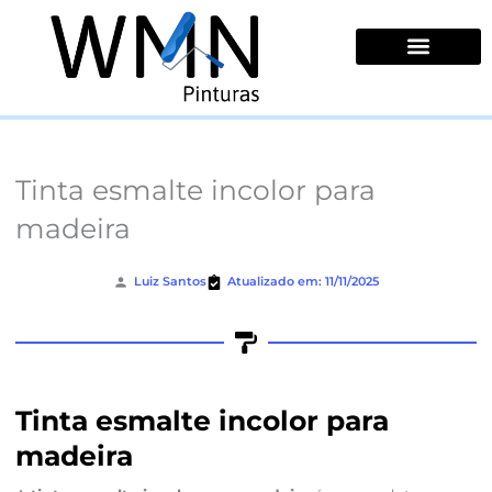
Ir
para
o
conteúdo
Quem Somos
Tinta esmalte incolor para
madeira
Luiz Santos
Atualizado em: 11/11/2025
Tinta esmalte incolor para
madeira