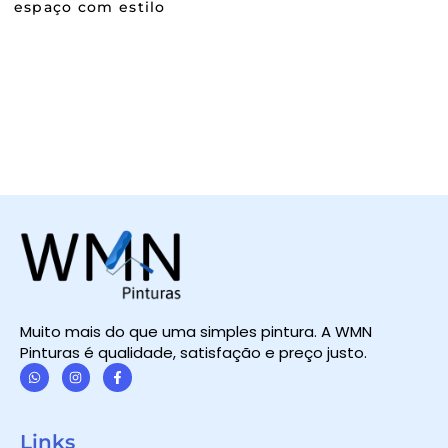
espaço com estilo
Muito mais do que uma simples pintura. A WMN
Pinturas é qualidade, satisfação e preço justo.
W
I
F
h
n
a
a
s
c
t
t
e
Links