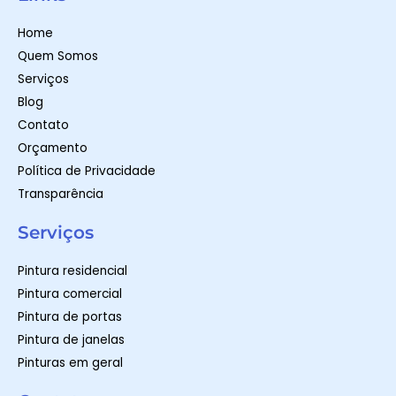
s
a
b
a
g
o
p
r
o
Home
p
a
k
m
-
Quem Somos
f
Serviços
Blog
Contato
Orçamento
Política de Privacidade
Transparência
Serviços
Pintura residencial
Pintura comercial
Pintura de portas
Pintura de janelas
Pinturas em geral