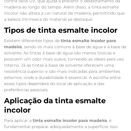
contra raios UV, que ajuda a prevenir o desbotamento da
madeira ao longo do tempo. Além disso, a tinta esmalte
incolor não altera a cor natural da madeira, permitindo que
a beleza intrínseca do material se destaque.
Tipos de tinta esmalte incolor
Existem diferentes tipos de
tinta esmalte incolor para
madeira
, sendo os mais comuns à base de água e à base de
solvente. As tintas à base de água são menos tóxicas e
possuem um odor mais suave, tornando-as ideais para uso
interno. Já as tintas à base de solvente oferecem uma
resistência superior e são mais indicadas para ambientes
externos, onde a durabilidade é essencial. A escolha entre
esses tipos dependerá do local de aplicação e das
preferências pessoais.
Aplicação da tinta esmalte
incolor
Para aplicar a
tinta esmalte incolor para madeira
, é
fundamental preparar adequadamente a superfície. Isso