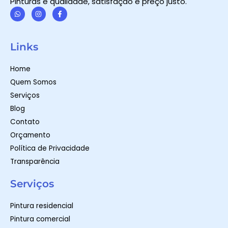
Pinturas é qualidade, satisfação e preço justo.
W
I
F
h
n
a
a
s
c
t
t
e
Links
s
a
b
a
g
o
p
r
o
Home
p
a
k
m
-
Quem Somos
f
Serviços
Blog
Contato
Orçamento
Política de Privacidade
Transparência
Serviços
Pintura residencial
Pintura comercial