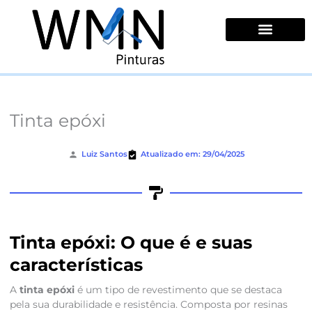
Ir
para
o
conteúdo
Quem Somos
Tinta epóxi
Luiz Santos
Atualizado em: 29/04/2025
Tinta epóxi: O que é e suas
características
A
tinta epóxi
é um tipo de revestimento que se destaca
pela sua durabilidade e resistência. Composta por resinas