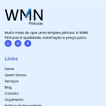
Muito mais do que uma simples pintura. A WMN
Pinturas é qualidade, satisfação e preço justo.
W
I
F
h
n
a
a
s
c
t
t
e
Links
s
a
b
a
g
o
p
r
o
Home
p
a
k
m
-
Quem Somos
f
Serviços
Blog
Contato
Orçamento
Política de Privacidade