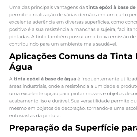
Uma das principais vantagens da
tinta epóxi à base de
permite a realização de várias demãos em um curto perí
excelente aderência em diversas superfícies, como conc
positivo é a sua resistência a manchas e sujeira, facili
pintadas. A tinta também possui uma baixa emissão de 
contribuindo para um ambiente mais saudável.
Aplicações Comuns da Tinta 
Água
A
tinta epóxi à base de água
é frequentemente utilizad
áreas industriais, onde a resistência a umidade e produto
uma excelente opção para pintar móveis e objetos deco
acabamento liso e durável. Sua versatilidade permite qu
mesmo em objetos de decoração, tornando-a uma escolha
entusiastas da pintura.
Preparação da Superfície par