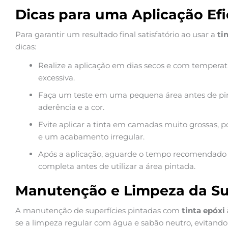
Dicas para uma Aplicação Efi
Para garantir um resultado final satisfatório ao usar a
ti
dicas:
Realize a aplicação em dias secos e com tempera
excessiva.
Faça um teste em uma pequena área antes de pintar
aderência e a cor.
Evite aplicar a tinta em camadas muito grossas, p
e um acabamento irregular.
Após a aplicação, aguarde o tempo recomendado 
completa antes de utilizar a área pintada.
Manutenção e Limpeza da Sup
A manutenção de superfícies pintadas com
tinta epóxi
se a limpeza regular com água e sabão neutro, evitand