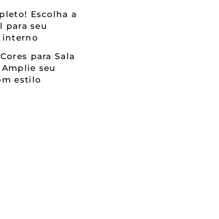
leto! Escolha a
al para seu
 interno
Cores para Sala
 Amplie seu
m estilo