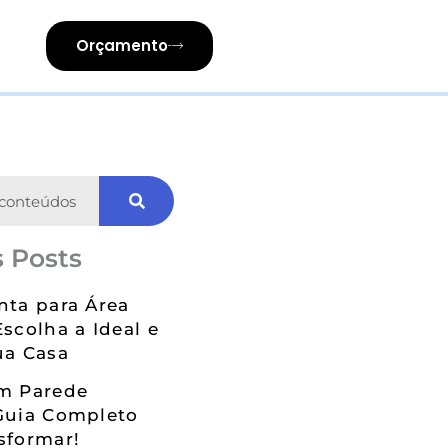
Orçamento
 Posts
nta para Área
Escolha a Ideal e
ua Casa
em Parede
Guia Completo
sformar!