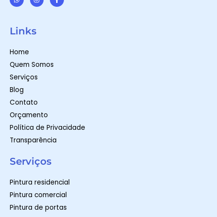
W
I
F
h
n
a
a
s
c
t
t
e
Links
s
a
b
a
g
o
p
r
o
Home
p
a
k
m
-
Quem Somos
f
Serviços
Blog
Contato
Orçamento
Política de Privacidade
Transparência
Serviços
Pintura residencial
Pintura comercial
Pintura de portas