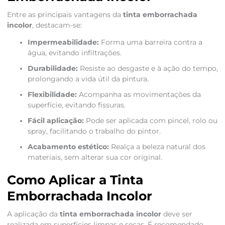
Entre as principais vantagens da
tinta emborrachada
incolor
, destacam-se:
Impermeabilidade:
Forma uma barreira contra a
água, evitando infiltrações.
Durabilidade:
Resiste ao desgaste e à ação do tempo,
prolongando a vida útil da pintura.
Flexibilidade:
Acompanha as movimentações da
superfície, evitando fissuras.
Fácil aplicação:
Pode ser aplicada com pincel, rolo ou
spray, facilitando o trabalho do pintor.
Acabamento estético:
Realça a beleza natural dos
materiais, sem alterar sua cor original.
Como Aplicar a Tinta
Emborrachada Incolor
A aplicação da
tinta emborrachada incolor
deve ser
realizada em superfícies limpas e secas. É recomendado