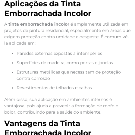
Aplicações da Tinta
Emborrachada Incolor
A
tinta emborrachada incolor
é amplamente utilizada em
projetos de pintura residencial, especialmente em áreas que
exigem proteção contra umidade e desgaste. É comum vê-
la aplicada em:
Paredes externas expostas a intempéries
Superfícies de madeira, como portas e janelas
Estruturas metálicas que necessitam de proteção
contra corrosão
Revestimentos de telhados e calhas
Além disso, sua aplicação em ambientes internos é
vantajosa, pois ajuda a prevenir a formação de mofo e
bolor, contribuindo para a saúde do ambiente.
Vantagens da Tinta
Emborrachada Incolor