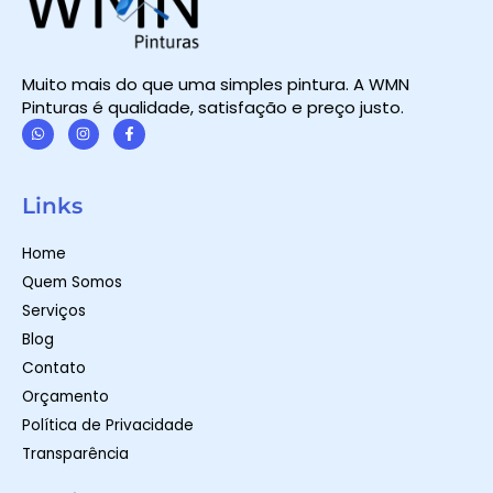
Muito mais do que uma simples pintura. A WMN
Pinturas é qualidade, satisfação e preço justo.
W
I
F
h
n
a
a
s
c
t
t
e
Links
s
a
b
a
g
o
p
r
o
Home
p
a
k
m
-
Quem Somos
f
Serviços
Blog
Contato
Orçamento
Política de Privacidade
Transparência