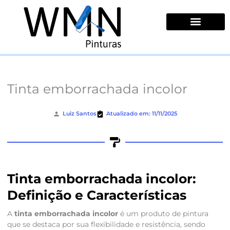
Ir
para
o
conteúdo
Quem Somos
Tinta emborrachada incolor
Luiz Santos
Atualizado em: 11/11/2025
Tinta emborrachada incolor:
Definição e Características
A
tinta emborrachada incolor
é um produto de pintura
que se destaca por sua flexibilidade e resistência, sendo