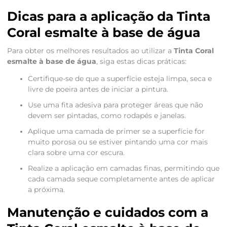
Dicas para a aplicação da Tinta
Coral esmalte à base de água
Para obter os melhores resultados ao utilizar a
Tinta Coral
esmalte à base de água
, siga estas dicas práticas:
Certifique-se de que a superfície esteja limpa, seca e
livre de poeira antes de iniciar a pintura.
Use uma fita adesiva para proteger áreas que não
devem ser pintadas, como rodapés e janelas.
Aplique uma camada de primer se a superfície for
muito porosa ou se estiver pintando uma cor mais
clara sobre uma cor escura.
Realize a aplicação em camadas finas, permitindo que
cada camada seque completamente antes de aplicar
a próxima.
Manutenção e cuidados com a