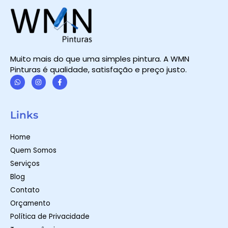
Muito mais do que uma simples pintura. A WMN
Pinturas é qualidade, satisfação e preço justo.
W
I
F
h
n
a
a
s
c
t
t
e
Links
s
a
b
a
g
o
p
r
o
Home
p
a
k
m
-
Quem Somos
f
Serviços
Blog
Contato
Orçamento
Política de Privacidade