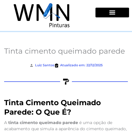
Ir
para
o
conteúdo
Quem Somos
Tinta cimento queimado parede
Luiz Santos
Atualizado em: 22/12/2025
Tinta Cimento Queimado
Parede: O Que É?
A
tinta cimento queimado parede
é uma opção de
acabamento que simula a aparência do cimento queimado,