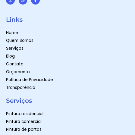
W
I
F
h
n
a
a
s
c
t
t
e
Links
s
a
b
a
g
o
p
r
o
Home
p
a
k
m
-
Quem Somos
f
Serviços
Blog
Contato
Orçamento
Política de Privacidade
Transparência
Serviços
Pintura residencial
Pintura comercial
Pintura de portas