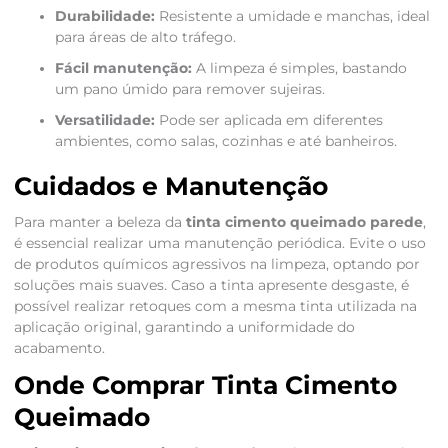
Durabilidade:
Resistente a umidade e manchas, ideal
para áreas de alto tráfego.
Fácil manutenção:
A limpeza é simples, bastando
um pano úmido para remover sujeiras.
Versatilidade:
Pode ser aplicada em diferentes
ambientes, como salas, cozinhas e até banheiros.
Cuidados e Manutenção
Para manter a beleza da
tinta cimento queimado parede
,
é essencial realizar uma manutenção periódica. Evite o uso
de produtos químicos agressivos na limpeza, optando por
soluções mais suaves. Caso a tinta apresente desgaste, é
possível realizar retoques com a mesma tinta utilizada na
aplicação original, garantindo a uniformidade do
acabamento.
Onde Comprar Tinta Cimento
Queimado