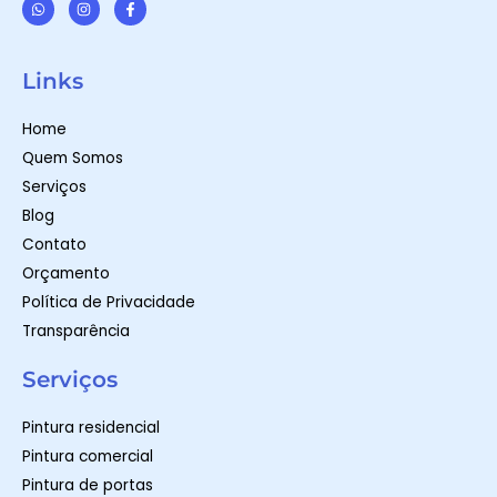
W
I
F
h
n
a
a
s
c
t
t
e
Links
s
a
b
a
g
o
p
r
o
Home
p
a
k
m
-
Quem Somos
f
Serviços
Blog
Contato
Orçamento
Política de Privacidade
Transparência
Serviços
Pintura residencial
Pintura comercial
Pintura de portas