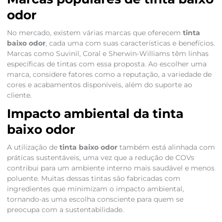
odor
No mercado, existem várias marcas que oferecem
tinta
baixo odor
, cada uma com suas características e benefícios.
Marcas como Suvinil, Coral e Sherwin-Williams têm linhas
específicas de tintas com essa proposta. Ao escolher uma
marca, considere fatores como a reputação, a variedade de
cores e acabamentos disponíveis, além do suporte ao
cliente.
Impacto ambiental da tinta
baixo odor
A utilização de
tinta baixo odor
também está alinhada com
práticas sustentáveis, uma vez que a redução de COVs
contribui para um ambiente interno mais saudável e menos
poluente. Muitas dessas tintas são fabricadas com
ingredientes que minimizam o impacto ambiental,
tornando-as uma escolha consciente para quem se
preocupa com a sustentabilidade.