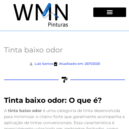
Ir
para
o
conteúdo
Quem Somos
Tinta baixo odor
Luiz Santos
Atualizado em: 25/11/2025
Tinta baixo odor: O que é?
A
tinta baixo odor
é uma categoria de tinta desenvolvida
para minimizar o cheiro forte que geralmente acompanha a
aplicação de tintas convencionais. Essa característica é
especialmente valorizada em ambientes fechados, como