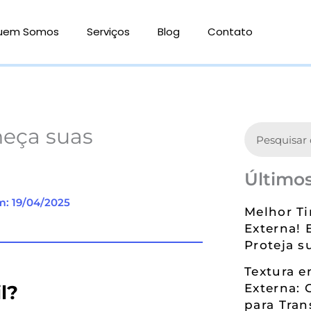
uem Somos
Serviços
Blog
Contato
Search
heça suas
Últimos
m: 19/04/2025
Melhor Ti
Externa! 
Proteja s
Textura 
l?
Externa: 
para Tran