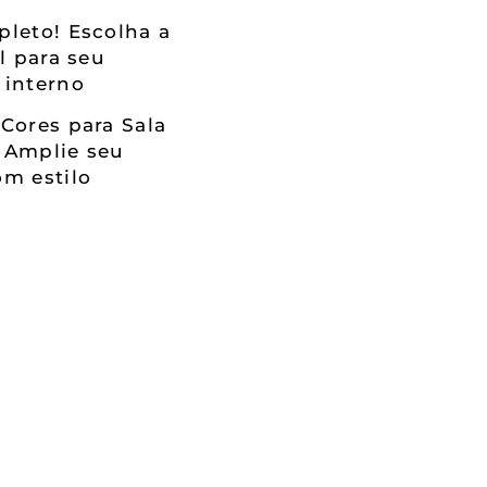
leto! Escolha a
al para seu
 interno
Cores para Sala
 Amplie seu
m estilo