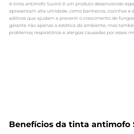
A tinta antimofo Suvinil é um produto desenvolvido es
apresentam alta umidade, como banheiros, cozinhas e 
aditivos que ajudam a prevenir o crescimento de fungos e
garante não apenas a estética do ambiente, mas també
problemas respiratórios e alergias causadas por esses m
Benefícios da tinta antimofo 