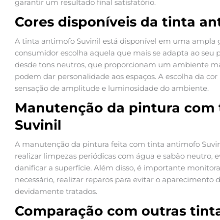
garantir um resultado final satisfatório.
Cores disponíveis da tinta an
A tinta antimofo Suvinil está disponível em uma ampla
consumidor escolha aquela que mais se adapta ao seu p
desde tons neutros, que proporcionam um ambiente mais
podem dar personalidade aos espaços. A escolha da cor
sensação de amplitude e luminosidade do ambiente.
Manutenção da pintura com 
Suvinil
A manutenção da pintura feita com tinta antimofo Suvin
realizar limpezas periódicas com água e sabão neutro, 
danificar a superfície. Além disso, é importante monito
necessário, realizar reparos para evitar o aparecimento
devidamente tratados.
Comparação com outras tint