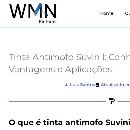
Ir
para
Home
Q
o
conteúdo
Tinta Antimofo Suvinil: Con
Vantagens e Aplicações
Luiz Santos
Atualizado e
O que é tinta antimofo Suvini