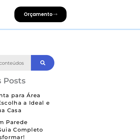
Orçamento
 Posts
nta para Área
Escolha a Ideal e
ua Casa
em Parede
Guia Completo
sformar!