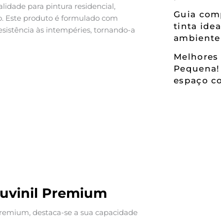
lidade para pintura residencial,
Guia comp
o. Este produto é formulado com
tinta ide
esistência às intempéries, tornando-a
ambiente
Melhores 
Pequena!
espaço co
Suvinil Premium
l Premium, destaca-se a sua capacidade