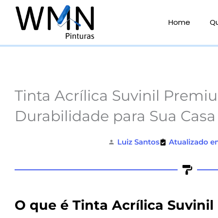
Ir
para
Home
Q
o
conteúdo
Tinta Acrílica Suvinil Prem
Durabilidade para Sua Casa
Luiz Santos
Atualizado e
O que é Tinta Acrílica Suvin