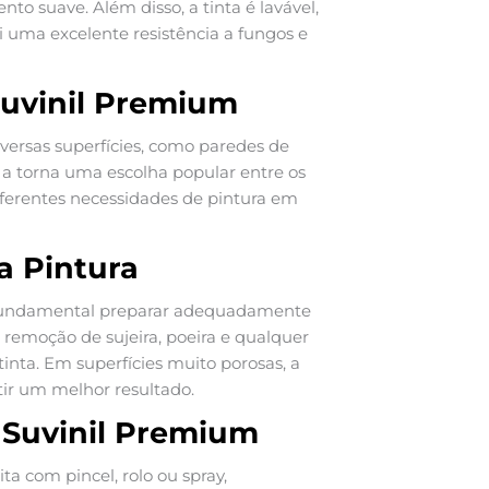
 suave. Além disso, a tinta é lavável,
ui uma excelente resistência a fungos e
 Suvinil Premium
iversas superfícies, como paredes de
e a torna uma escolha popular entre os
erentes necessidades de pintura em
a Pintura
 é fundamental preparar adequadamente
 a remoção de sujeira, poeira e qualquer
inta. Em superfícies muito porosas, a
tir um melhor resultado.
a Suvinil Premium
ta com pincel, rolo ou spray,