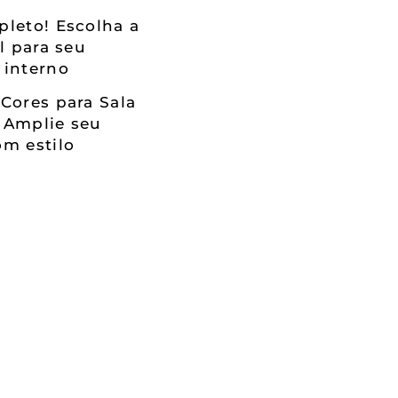
leto! Escolha a
al para seu
 interno
Cores para Sala
 Amplie seu
m estilo