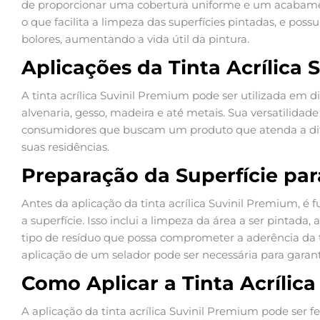
de proporcionar uma cobertura uniforme e um acabamento
o que facilita a limpeza das superfícies pintadas, e poss
bolores, aumentando a vida útil da pintura.
Aplicações da Tinta Acrílica
A tinta acrílica Suvinil Premium pode ser utilizada em d
alvenaria, gesso, madeira e até metais. Sua versatilidad
consumidores que buscam um produto que atenda a dif
suas residências.
Preparação da Superfície par
Antes da aplicação da tinta acrílica Suvinil Premium,
a superfície. Isso inclui a limpeza da área a ser pintada,
tipo de resíduo que possa comprometer a aderência da t
aplicação de um selador pode ser necessária para garan
Como Aplicar a Tinta Acrílic
A aplicação da tinta acrílica Suvinil Premium pode ser fei