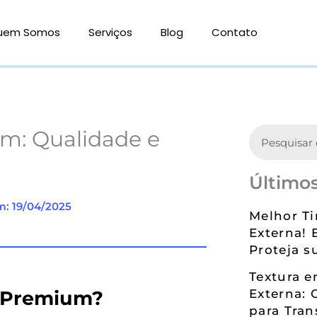
uem Somos
Serviços
Blog
Contato
Search
ium: Qualidade e
Últimos
m: 19/04/2025
Melhor Ti
Externa! 
Proteja s
Textura 
il Premium?
Externa: 
para Tran