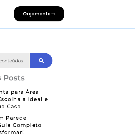
Orçamento
 Posts
nta para Área
Escolha a Ideal e
ua Casa
em Parede
Guia Completo
sformar!