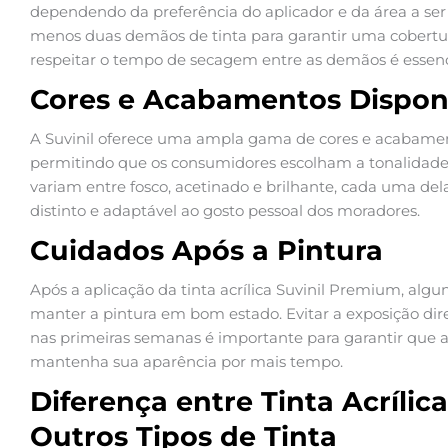
dependendo da preferência do aplicador e da área a ser
menos duas demãos de tinta para garantir uma cobertur
respeitar o tempo de secagem entre as demãos é essen
Cores e Acabamentos Dispon
A Suvinil oferece uma ampla gama de cores e acabament
permitindo que os consumidores escolham a tonalidade 
variam entre fosco, acetinado e brilhante, cada uma del
distinto e adaptável ao gosto pessoal dos moradores.
Cuidados Após a Pintura
Após a aplicação da tinta acrílica Suvinil Premium, algu
manter a pintura em bom estado. Evitar a exposição dir
nas primeiras semanas é importante para garantir que a 
mantenha sua aparência por mais tempo.
Diferença entre Tinta Acrílic
Outros Tipos de Tinta