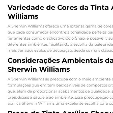
Variedade de Cores da Tinta 
Williams
A Sherwin Williams oferece uma extensa gama de cores p
que cada consumidor encontre a tonalidade perfeita pa
ferramentas como o aplicativo ColorSnap, é possível visu
diferentes ambientes, facilitando a escolha da paleta id
mais variados estilos de decoração, desde os mais cláss
Considerações Ambientais da 
Sherwin Williams
A Sherwin Williams se preocupa com o meio ambiente e o
formulações que emitem baixos níveis de compostos orgân
que, além de proporcionar acabamentos de qualidade,
prejudiciais à saúde e ao ambiente. Essa preocupação co
acrílica Sherwin Williams uma excelente escolha para c