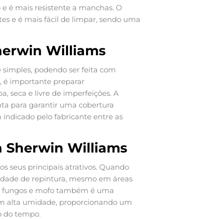
 e é mais resistente a manchas. O
tes e é mais fácil de limpar, sendo uma
herwin Williams
e simples, podendo ser feita com
o, é importante preparar
, seca e livre de imperfeições. A
ta para garantir uma cobertura
indicado pelo fabricante entre as
ca Sherwin Williams
os seus principais atrativos. Quando
sidade de repintura, mesmo em áreas
ia a fungos e mofo também é uma
com alta umidade, proporcionando um
o do tempo.