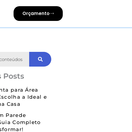
Orçamento
 Posts
nta para Área
Escolha a Ideal e
ua Casa
em Parede
Guia Completo
sformar!