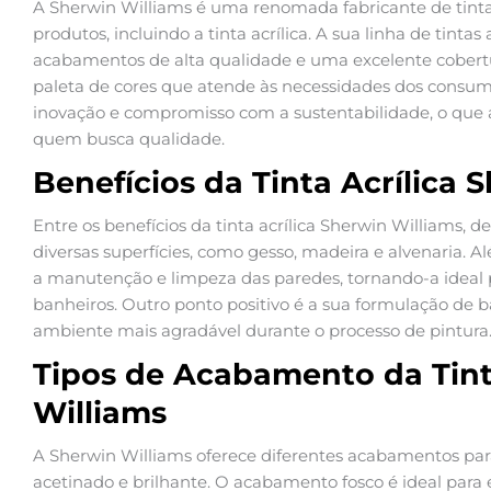
A Sherwin Williams é uma renomada fabricante de tin
produtos, incluindo a tinta acrílica. A sua linha de tintas
acabamentos de alta qualidade e uma excelente cobert
paleta de cores que atende às necessidades dos consum
inovação e compromisso com a sustentabilidade, o que 
quem busca qualidade.
Benefícios da Tinta Acrílica 
Entre os benefícios da tinta acrílica Sherwin Williams, 
diversas superfícies, como gesso, madeira e alvenaria. Além
a manutenção e limpeza das paredes, tornando-a ideal
banheiros. Outro ponto positivo é a sua formulação de 
ambiente mais agradável durante o processo de pintura
Tipos de Acabamento da Tint
Williams
A Sherwin Williams oferece diferentes acabamentos para s
acetinado e brilhante. O acabamento fosco é ideal para 