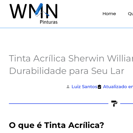
Ir
para
Home
Q
o
conteúdo
Tinta Acrílica Sherwin Willi
Durabilidade para Seu Lar
Luiz Santos
Atualizado e
O que é Tinta Acrílica?