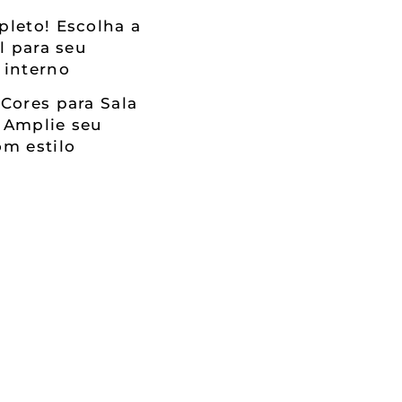
leto! Escolha a
al para seu
 interno
Cores para Sala
 Amplie seu
m estilo