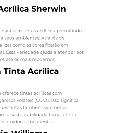
Acrílica Sherwin
ara suas tintas acrílicas, permitindo
ra seus ambientes. Através de
alizar como as cores ficarão em
eal. Essa variedade ajuda a atender aos
icos até os mais modernos.
Tinta Acrílica
ferece tintas acrílicas com
icos voláteis (COVs). Isso significa
 suas tintas também são menos
m a sustentabilidade torna a tinta
onsumidores conscientes.