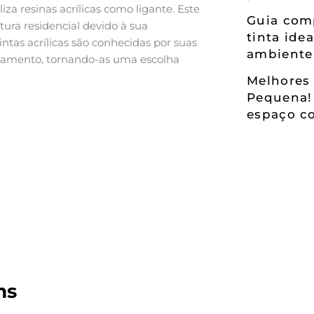
liza resinas acrílicas como ligante. Este
Guia comp
tura residencial devido à sua
tinta ide
tintas acrílicas são conhecidas por suas
ambiente
otamento, tornando-as uma escolha
Melhores 
Pequena!
espaço co
ms