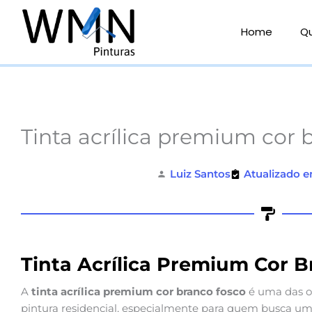
Ir
para
Home
Q
o
conteúdo
Tinta acrílica premium cor 
Luiz Santos
Atualizado e
Tinta Acrílica Premium Cor 
A
tinta acrílica premium cor branco fosco
é uma das o
pintura residencial, especialmente para quem busca um