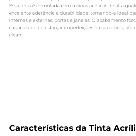
Essa tinta é formulada com resinas acrílicas de alta q
excelente aderência e durabilidade, tornando-a ideal pa
internas e externas, portas e janelas. O acabamento fos
capacidade de disfarçar imperfeições na superfície, of
clean.
Características da Tinta Acrí