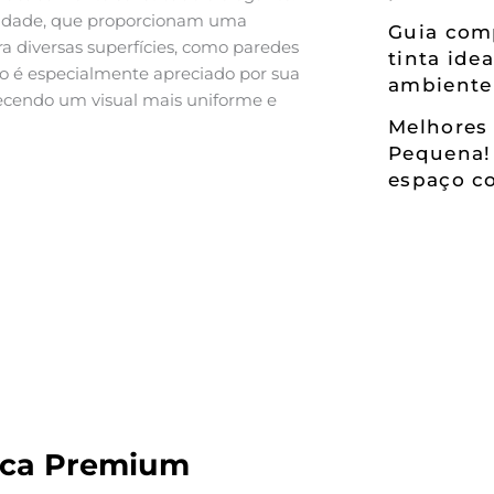
ualidade, que proporcionam uma
Guia comp
ra diversas superfícies, como paredes
tinta ide
co é especialmente apreciado por sua
ambiente
erecendo um visual mais uniforme e
Melhores 
Pequena!
espaço co
lica Premium