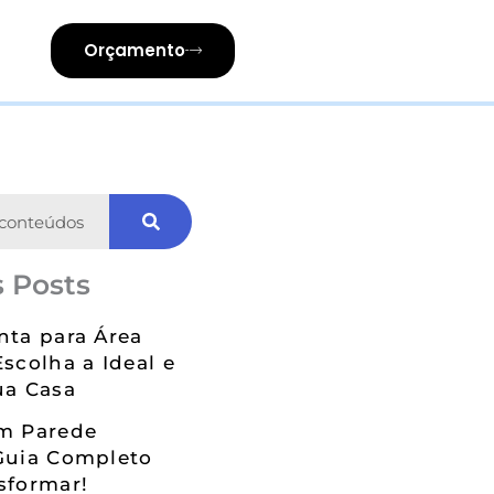
Orçamento
 Posts
nta para Área
Escolha a Ideal e
ua Casa
em Parede
Guia Completo
sformar!