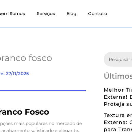
uem Somos
Serviços
Blog
Contato
Search
branco fosco
m: 27/11/2025
Últimos
Melhor Ti
Externa! 
Proteja s
Branco Fosco
Textura 
Externa: 
pções mais populares no mercado de
para Tran
 acabamento sofisticado e elegante.