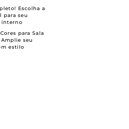
leto! Escolha a
al para seu
 interno
Cores para Sala
 Amplie seu
m estilo